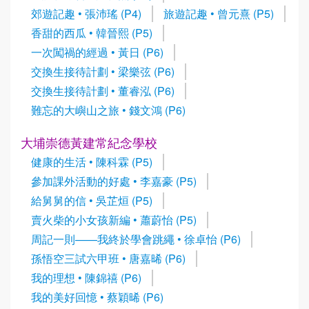
郊遊記趣 • 張沛瑤 (P4)
旅遊記趣 • 曾元熹 (P5)
香甜的西瓜 • 韓晉熙 (P5)
一次闖禍的經過 • 黃日 (P6)
交換生接待計劃 • 梁樂弦 (P6)
交換生接待計劃 • 董睿泓 (P6)
難忘的大嶼山之旅 • 錢文鴻 (P6)
大埔崇德黃建常紀念學校
健康的生活 • 陳科霖 (P5)
參加課外活動的好處 • 李嘉豪 (P5)
給舅舅的信 • 吳芷烜 (P5)
賣火柴的小女孩新編 • 蕭蔚怡 (P5)
周記一則——我終於學會跳繩 • 徐卓怡 (P6)
孫悟空三試六甲班 • 唐嘉晞 (P6)
我的理想 • 陳錦禧 (P6)
我的美好回憶 • 蔡穎晞 (P6)