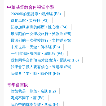
中華基督教會何福堂小學
2020年的聖誕節 • 鍾嬗瑤 (P3)
遊爬蟲館 • 吳梓軒 (P3)
記參加興趣班的經歷 • 陳心悅 (P4)
最深刻的一次學校旅行 • 吳詠欣 (P5)
最深刻的一次學校旅行 • 文梓樂 (P5)
未來世界一天遊 • 何梓瑤 (P5)
一件讓我反省的事 • 翟凱程 (P6)
我和同學合作預備才藝表演 • 翟凱程 (P6)
我學會了做人要有信心 • 陳爾泰 (P6)
我學會了要守時 • 陳心鍒 (P6)
青年會書院
假如我是一條魚 • 余凱 (F2)
媽媽不同了 • 蕭 (F2)
我心中的抗疫英雄 • 李偉 (F4)