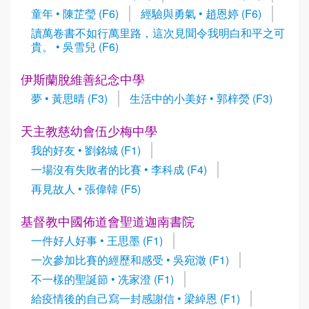
童年 • 陳芷瑩 (F6)
經驗與勇氣 • 趙恩婷 (F6)
讀萬卷書不如行萬里路，這次見聞令我明白和平之可
貴。 • 吳雪兒 (F6)
伊斯蘭脫維善紀念中學
夢 • 黃思晴 (F3)
生活中的小美好 • 郭梓熒 (F3)
天主教慈幼會伍少梅中學
我的好友 • 劉銘城 (F1)
一場沒有失敗者的比賽 • 李科成 (F4)
再見故人 • 張偉韓 (F5)
基督教中國佈道會聖道迦南書院
一件好人好事 • 王思墨 (F1)
一次參加比賽的經歷和感受 • 吳宛澂 (F1)
不一樣的聖誕節 • 冼家澄 (F1)
給疫情後的自己寫一封感謝信 • 梁綽恩 (F1)