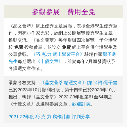
參觀參展 費用全免
《晶文薈萃》網上優秀文章展廊，表揚全港學生優秀寫
作，閃亮小作家光彩，於網上公開展覽優秀學生文章，
推動交流。《晶文薈萃》每年舉辦四次展覽，予全港學
校
免費
投稿參展，並設立
免費
網上平台供全港學生及
公眾參觀。
《巧.克.力 網上學習平台》
駐場作家
鄭子遴
先生
每期選出
《十優文章》
，並於每年7月頒發獎狀予
各獲選文章作者。
承蒙各校支持，
《晶文薈萃 精選文章》(第14輯)電子書
已於2023年10月順利出版，第十四輯已於2023年10月
推出，輯錄《晶文薈萃》2022-23年度第61至64期之
《十優文章》及選輯參展文章，
歡迎訂購
。
2021-22年度 巧.克.力 寫作計劃 評判分享