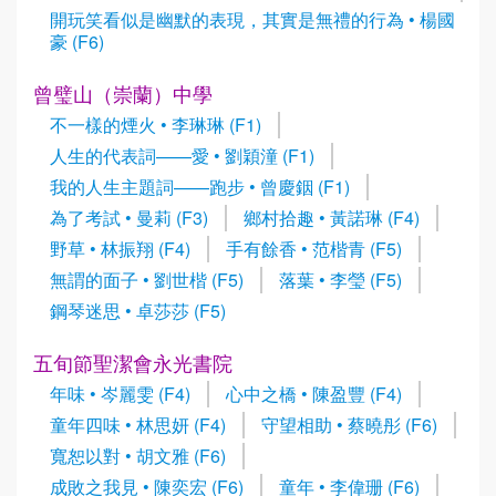
開玩笑看似是幽默的表現，其實是無禮的行為 • 楊國
豪 (F6)
曾璧山（崇蘭）中學
不一樣的煙火 • 李琳琳 (F1)
人生的代表詞——愛 • 劉穎潼 (F1)
我的人生主題詞——跑步 • 曾慶銦 (F1)
為了考試 • 曼莉 (F3)
鄉村拾趣 • 黃諾琳 (F4)
野草 • 林振翔 (F4)
手有餘香 • 范楷青 (F5)
無謂的面子 • 劉世楷 (F5)
落葉 • 李瑩 (F5)
鋼琴迷思 • 卓莎莎 (F5)
五旬節聖潔會永光書院
年味 • 岑麗雯 (F4)
心中之橋 • 陳盈豐 (F4)
童年四味 • 林思妍 (F4)
守望相助 • 蔡曉彤 (F6)
寬恕以對 • 胡文雅 (F6)
成敗之我見 • 陳奕宏 (F6)
童年 • 李偉珊 (F6)