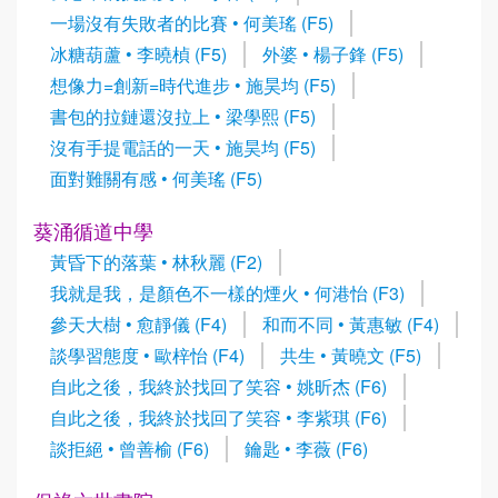
一場沒有失敗者的比賽 • 何美瑤 (F5)
冰糖葫蘆 • 李曉楨 (F5)
外婆 • 楊子鋒 (F5)
想像力=創新=時代進步 • 施昊均 (F5)
書包的拉鏈還沒拉上 • 梁學熙 (F5)
沒有手提電話的一天 • 施昊均 (F5)
面對難關有感 • 何美瑤 (F5)
葵涌循道中學
黃昏下的落葉 • 林秋麗 (F2)
我就是我，是顏色不一樣的煙火 • 何港怡 (F3)
參天大樹 • 愈靜儀 (F4)
和而不同 • 黃惠敏 (F4)
談學習態度 • 歐梓怡 (F4)
共生 • 黃曉文 (F5)
自此之後，我終於找回了笑容 • 姚昕杰 (F6)
自此之後，我終於找回了笑容 • 李紫琪 (F6)
談拒絕 • 曾善榆 (F6)
鑰匙 • 李薇 (F6)