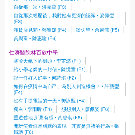
自從那一次 • 洪嘉寶 (F3)
自從那次經歷後，我對她有更深的認識 • 麥佩瑩
(F3)
雜貨店見聞 • 鄭雅媛 (F4)
談失望 • 余易儒 (F5)
貧與富 • 陳惠瑜 (F6)
仁濟醫院林百欣中學
寒冷天氣下的街頭 • 李芷悠 (F1)
給小學老師的一封信 • 陳悅童 (F1)
記一件好人好事 • 何詩琪 (F2)
如何在疫情中為自己、為別人創造機會？ • 許藝瑩
(F4)
沒有手提電話的一天 • 樊詠甄 (F4)
獨白 • 李雨昕 (F4)
想想別人 • 廖佩姿 (F6)
重遊舊地 所見有感 • 黃碧琪 (F6)
開玩笑看似是幽默的表現，其實是無禮的行為 • 張
鐵議 (F6)