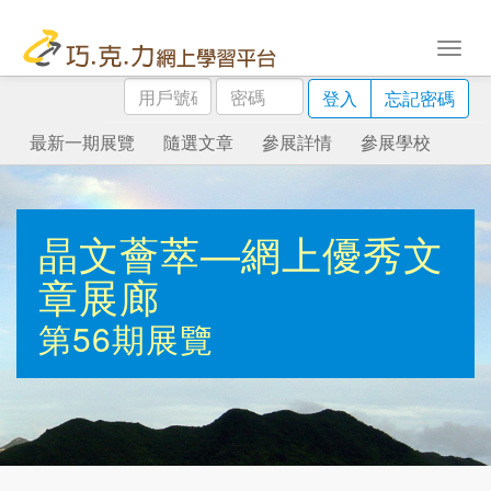
用
密
登入
忘記密碼
戶
碼
號
最新一期展覽
隨選文章
參展詳情
參展學校
碼
晶文薈萃—網上優秀文
章展廊
第56期展覽