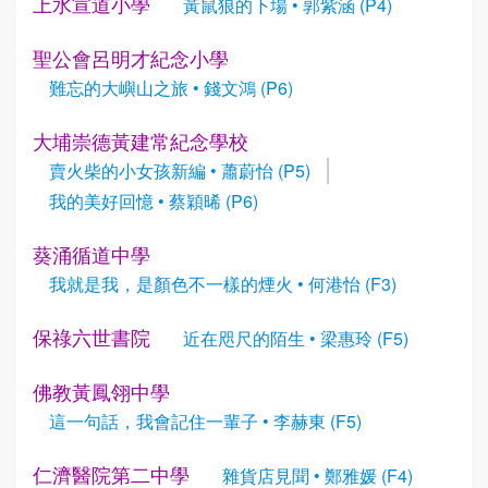
上水宣道小學
黃鼠狼的下場 • 郭紫涵 (P4)
聖公會呂明才紀念小學
難忘的大嶼山之旅 • 錢文鴻 (P6)
大埔崇德黃建常紀念學校
賣火柴的小女孩新編 • 蕭蔚怡 (P5)
我的美好回憶 • 蔡穎晞 (P6)
葵涌循道中學
我就是我，是顏色不一樣的煙火 • 何港怡 (F3)
保祿六世書院
近在咫尺的陌生 • 梁惠玲 (F5)
佛教黃鳳翎中學
這一句話，我會記住一輩子 • 李赫東 (F5)
仁濟醫院第二中學
雜貨店見聞 • 鄭雅媛 (F4)