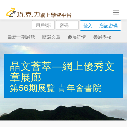
用
密
登入
忘記密碼
戶
碼
號
最新一期展覽
隨選文章
參展詳情
參展學校
碼
晶文薈萃—網上優秀文
章展廊
第56期展覽
青年會書院