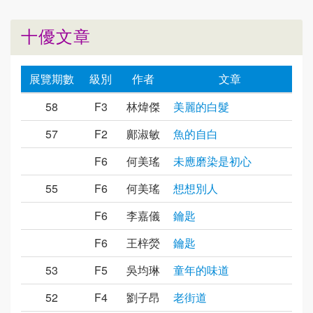
十優文章
展覽期數
級別
作者
文章
58
F3
林煒傑
美麗的白髮
57
F2
鄺淑敏
魚的自白
F6
何美瑤
未應磨染是初心
55
F6
何美瑤
想想別人
F6
李嘉儀
鑰匙
F6
王梓熒
鑰匙
53
F5
吳均琳
童年的味道
52
F4
劉子昂
老街道