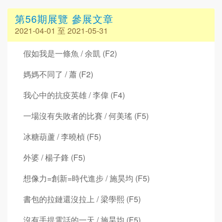
第56期展覽 參展文章
2021-04-01 至 2021-05-31
假如我是一條魚 / 余凱 (F2)
媽媽不同了 / 蕭 (F2)
我心中的抗疫英雄 / 李偉 (F4)
一場沒有失敗者的比賽 / 何美瑤 (F5)
冰糖葫蘆 / 李曉楨 (F5)
外婆 / 楊子鋒 (F5)
想像力=創新=時代進步 / 施昊均 (F5)
書包的拉鏈還沒拉上 / 梁學熙 (F5)
沒有手提電話的一天 / 施昊均 (F5)