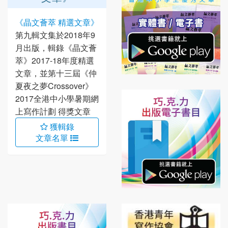
《晶文薈萃 精選文章》
第九輯文集於2018年9
月出版，輯錄《晶文薈
萃》2017-18年度精選
文章，並第十三屆《仲
夏夜之夢Crossover》
2017全港中小學暑期網
上寫作計劃 得獎文章
獲輯錄
文章名單