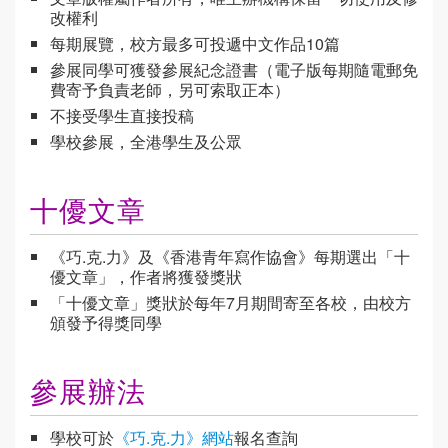
改權利
每期展覽，校方最多可投遞中文作品10篇
參展同學可獲發參展紀念證書（電子版每期隨電郵免
費寄予負責老師，另可索取正本）
不接受學生直接投稿
學校參展，全港學生及公眾
十優文章
《巧.克.力》及《香港青年寫作協會》每期選出「十
優文章」，作者將獲發獎狀
「十優文章」獎狀於每年7月期間寄至各校，由校方
頒發予得獎同學
參展辦法
學校可於
《巧.克.力》網站
報名查詢