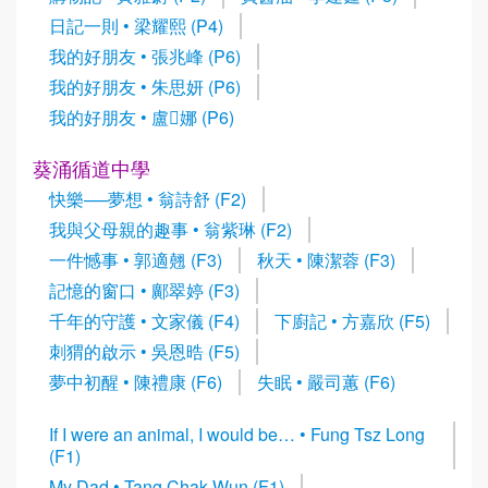
日記一則 • 梁耀熙 (P4)
我的好朋友 • 張兆峰 (P6)
我的好朋友 • 朱思妍 (P6)
我的好朋友 • 盧娜 (P6)
葵涌循道中學
快樂──夢想 • 翁詩舒 (F2)
我與父母親的趣事 • 翁紫琳 (F2)
一件憾事 • 郭適翹 (F3)
秋天 • 陳潔蓉 (F3)
記憶的窗口 • 鄺翠婷 (F3)
千年的守護 • 文家儀 (F4)
下廚記 • 方嘉欣 (F5)
刺猬的啟示 • 吳恩晧 (F5)
夢中初醒 • 陳禮康 (F6)
失眠 • 嚴司蕙 (F6)
If I were an animal, I would be… • Fung Tsz Long
(F1)
My Dad • Tang Chak Wun (F1)