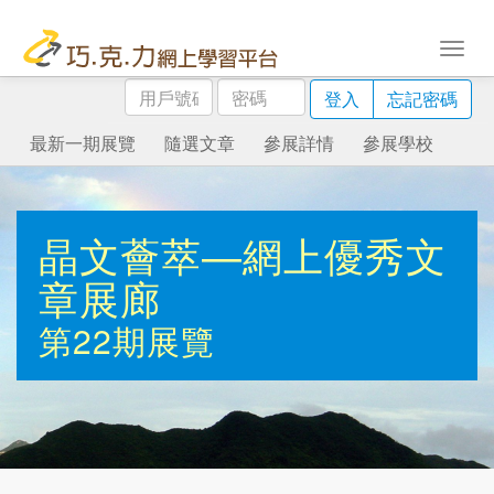
用
密
登入
忘記密碼
戶
碼
號
最新一期展覽
隨選文章
參展詳情
參展學校
碼
晶文薈萃—網上優秀文
章展廊
第22期展覽