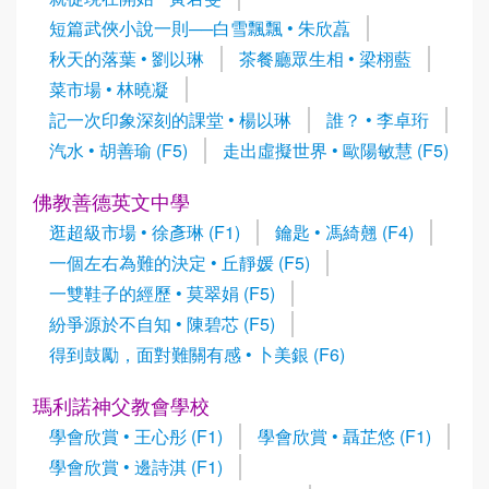
短篇武俠小說一則──白雪飄飄 • 朱欣藠
秋天的落葉 • 劉以琳
茶餐廳眾生相 • 梁栩藍
菜市場 • 林曉凝
記一次印象深刻的課堂 • 楊以琳
誰？ • 李卓珩
汽水 • 胡善瑜 (F5)
走出虛擬世界 • 歐陽敏慧 (F5)
佛教善德英文中學
逛超級市場 • 徐彥琳 (F1)
鑰匙 • 馮綺翹 (F4)
一個左右為難的決定 • 丘靜媛 (F5)
一雙鞋子的經歷 • 莫翠娟 (F5)
紛爭源於不自知 • 陳碧芯 (F5)
得到鼓勵，面對難關有感 • 卜美銀 (F6)
瑪利諾神父教會學校
學會欣賞 • 王心彤 (F1)
學會欣賞 • 聶芷悠 (F1)
學會欣賞 • 邊詩淇 (F1)