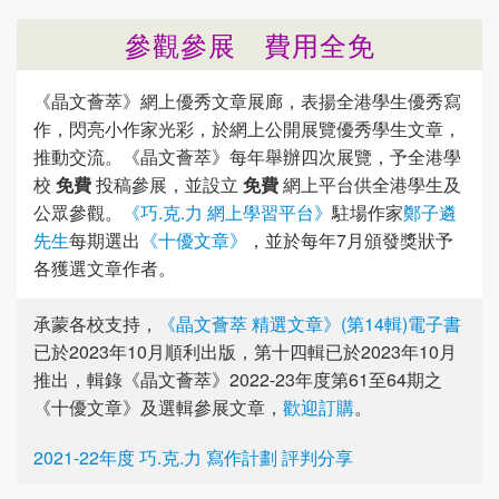
參觀參展 費用全免
《晶文薈萃》網上優秀文章展廊，表揚全港學生優秀寫
作，閃亮小作家光彩，於網上公開展覽優秀學生文章，
推動交流。《晶文薈萃》每年舉辦四次展覽，予全港學
校
免費
投稿參展，並設立
免費
網上平台供全港學生及
公眾參觀。
《巧.克.力 網上學習平台》
駐場作家
鄭子遴
先生
每期選出
《十優文章》
，並於每年7月頒發獎狀予
各獲選文章作者。
承蒙各校支持，
《晶文薈萃 精選文章》(第14輯)電子書
已於2023年10月順利出版，第十四輯已於2023年10月
推出，輯錄《晶文薈萃》2022-23年度第61至64期之
《十優文章》及選輯參展文章，
歡迎訂購
。
2021-22年度 巧.克.力 寫作計劃 評判分享