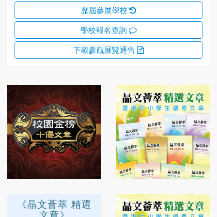
歷屆參展學校
學校報名查詢
下載參觀
展覽通告
《晶文薈萃 精選
文章》