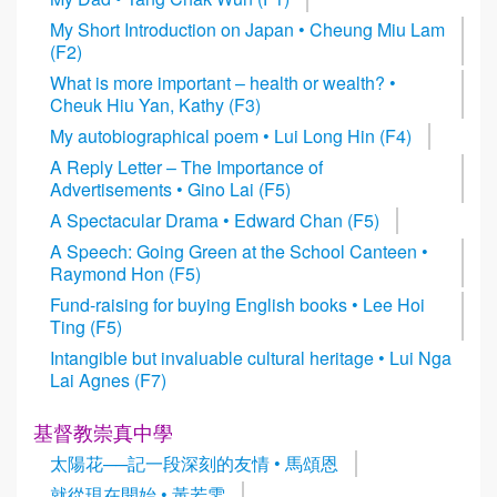
My Short Introduction on Japan • Cheung Miu Lam
(F2)
What is more important – health or wealth? •
Cheuk Hiu Yan, Kathy (F3)
My autobiographical poem • Lui Long Hin (F4)
A Reply Letter – The Importance of
Advertisements • Gino Lai (F5)
A Spectacular Drama • Edward Chan (F5)
A Speech: Going Green at the School Canteen •
Raymond Hon (F5)
Fund-raising for buying English books • Lee Hoi
Ting (F5)
Intangible but invaluable cultural heritage • Lui Nga
Lai Agnes (F7)
基督教崇真中學
太陽花──記一段深刻的友情 • 馬頌恩
就從現在開始 • 黃若雯