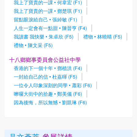
我上了寶貴的一課 • 何韋宏 (F1)
我上了寶貴的一課 • 鄧楚琪 (F1)
留點眼淚給自己 • 張綽敏 (F1)
人生一定會有一點甜 • 陳晉亨 (F4)
我讀書 我快樂 • 朱卓欣 (F5)
禮物 • 林曉晴 (F5)
禮物 • 陳文采 (F5)
十八鄉鄉事委員會公益社中學
香港的下一個十年 • 鄧植洪 (F4)
一封給自己的信 • 杜嘉暉 (F5)
一位令人印象深刻的同學 • 蕭彩 (F6)
嚤囉大街中的拾趣 • 鄭美儀 (F6)
因為後悔，所以無憾 • 劉凱琳 (F6)
晶文薈萃
參展詳情