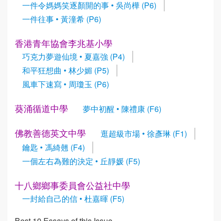
一件令媽媽笑逐顏開的事 • 吳尚樺 (P6)
一件往事 • 黃潼希 (P6)
香港青年協會李兆基小學
巧克力夢遊仙境 • 夏嘉強 (P4)
和平狂想曲 • 林少媚 (P5)
風車下速寫 • 周瓊玉 (P6)
葵涌循道中學
夢中初醒 • 陳禮康 (F6)
佛教善德英文中學
逛超級市場 • 徐彥琳 (F1)
鑰匙 • 馮綺翹 (F4)
一個左右為難的決定 • 丘靜媛 (F5)
十八鄉鄉事委員會公益社中學
一封給自己的信 • 杜嘉暉 (F5)
Best 10 Essays of this Issue