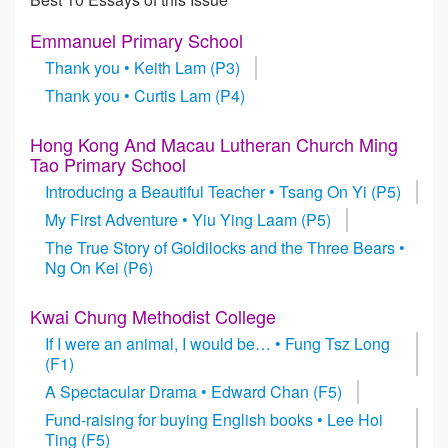
Emmanuel Primary School
Thank you • Keith Lam (P3)
Thank you • Curtis Lam (P4)
Hong Kong And Macau Lutheran Church Ming
Tao Primary School
Introducing a Beautiful Teacher • Tsang On Yi (P5)
My First Adventure • Yiu Ying Laam (P5)
The True Story of Goldilocks and the Three Bears •
Ng On Kei (P6)
Kwai Chung Methodist College
If I were an animal, I would be… • Fung Tsz Long
(F1)
A Spectacular Drama • Edward Chan (F5)
Fund-raising for buying English books • Lee Hoi
Ting (F5)