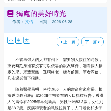
獨處的美好時光
作者：
文怡
日期： 2026-06-28
小
中
大
上一篇
下一篇
不管再強大的人都有倒下，需要別人接住的時候，
重要時刻身邊有沒有可以依靠的親友夥伴，端看個人積
累的果。眾叛親離，孤獨終老，總有前因。筆者深信，
凡走過必留下痕跡。
隨着醫學昌明，科技進步，人的壽命愈來愈長。根
據香港政府統計處2026年初發布的人口指標報告，香港
人的壽命在2025年再創新高，男性平均83.3歲，女性則
是88.7歲。疾病和衰老的戰線拉長了，人口老化和少子