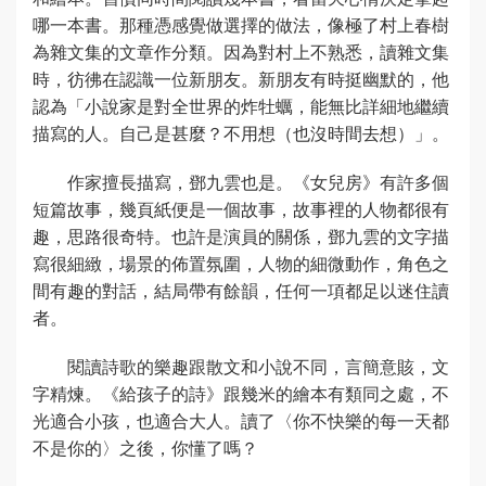
哪一本書。那種憑感覺做選擇的做法，像極了村上春樹
為雜文集的文章作分類。因為對村上不熟悉，讀雜文集
時，彷彿在認識一位新朋友。新朋友有時挺幽默的，他
認為「小說家是對全世界的炸牡蠣，能無比詳細地繼續
描寫的人。自己是甚麼？不用想（也沒時間去想）」。
作家擅長描寫，鄧九雲也是。《女兒房》有許多個
短篇故事，幾頁紙便是一個故事，故事裡的人物都很有
趣，思路很奇特。也許是演員的關係，鄧九雲的文字描
寫很細緻，場景的佈置氛圍，人物的細微動作，角色之
間有趣的對話，結局帶有餘韻，任何一項都足以迷住讀
者。
閱讀詩歌的樂趣跟散文和小說不同，言簡意賅，文
字精煉。《給孩子的詩》跟幾米的繪本有類同之處，不
光適合小孩，也適合大人。讀了〈你不快樂的每一天都
不是你的〉之後，你懂了嗎？