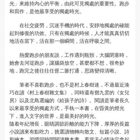
光」來維持內心的平衡，由此可見獨處的重要性。跑步
和寫作，是他最享受的獨處時光。
在社交疲勞，沉迷手機的時代，安靜地獨處的確能
起到修復的功效。只有在獨處的時候，人才能真真切切
地活在當下，活在那一個瞬間，活在呼吸之間。
熱愛跑步的朋友說，工作遇到瓶頸，大腦閉塞時，
她會去河堤跑步，讓腦袋放空，甚麼都不想，很奇妙
地，跑完之後往往任督二脈打通，思路變得清晰。
筆者不喜歡跑步，也不是村上春樹迷，不過最近湊
巧在讀《村上春樹雜文集》，同時還有鄧九雲的《女兒
房》以及北島選編的《給孩子的詩》。閱讀是筆者長久
以來最享受的獨處方式，手執一本書，在昏黃的燈光
下，進入文字的世界，是最美好的時光。
隨着年紀增長，眼睛調節距離的能力下降，厚厚的長篇
小說讀來有點吃力，挑選讀物轉向散文、短篇小說、詩
和繪本。習慣同時間閱讀幾本書，看當天心情決定拿起