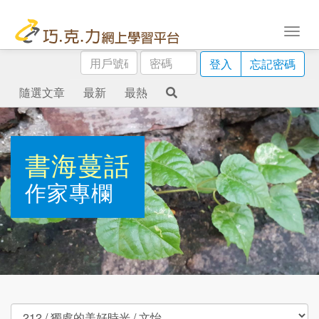
用
密
登入
忘記密碼
戶
碼
號
隨選文章
最新
最熱
碼
書海蔓話
作家專欄