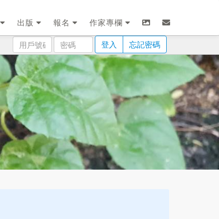
出版
報名
作家專欄
用
密
登入
忘記密碼
戶
碼
號
碼