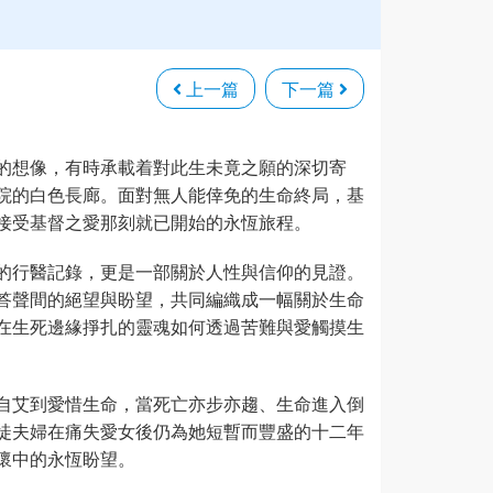
上一篇
下一篇
的想像，有時承載着對此生未竟之願的深切寄
院的白色長廊。面對無人能倖免的生命終局，基
接受基督之愛那刻就已開始的永恆旅程。
的行醫記錄，更是一部關於人性與信仰的見證。
答聲間的絕望與盼望，共同編織成一幅關於生命
在生死邊緣掙扎的靈魂如何透過苦難與愛觸摸生
自艾到愛惜生命，當死亡亦步亦趨、生命進入倒
徒夫婦在痛失愛女後仍為她短暫而豐盛的十二年
懷中的永恆盼望。