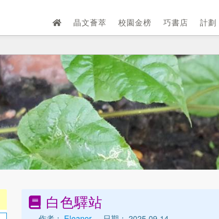
晶文薈萃
校園金榜
巧書店
計劃
白色驛站
作者：
Eleanor
日期： 2025-09-14