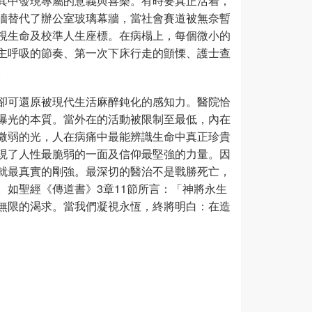
其中發現專屬的意義與喜樂。有時要真正活着，
牆替代了辦公室玻璃幕牆，當社會賽道被無奈暫
視生命及校準人生座標。在病榻上，每個微小的
主呼吸的節奏、第一次下床行走的顫慄、護士查
。
卻可還原被現代生活麻醉鈍化的感知力。醫院恰
曝光的本質。當外在的活動被限制至最低，內在
微弱的光，人在病痛中最能辨識生命中真正珍貴
現了人性最脆弱的一面及信仰最堅強的力量。因
就最真實的剛強。最深切的醫治不是戰勝死亡，
如聖經《傳道書》3章11節所言：「神將永生
無限的渴求。當我們凝視永恆，終將明白：在造