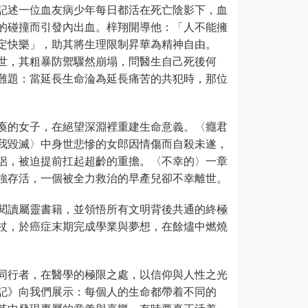
記述一位血友病少年每日都活在死亡陰影下，血
的碰撞而引發內出血。梓翔開導他：「人不能擁
定快樂」，助其將生理限制昇華為精神自由。
世，其粗暴防禦驟然崩塌，問醫生自己死後何
難題：當延長生命淪為延長痛苦的共犯時，那位
。
瘓的女子，在絕望深淵裡重建生命意義。〈癮君
我毀滅〉中身世悲慘的女郎因情傷而自殺未遂，
侶，被迫提前扛起超齡的重擔。〈不幸的〉一章
強存活，一個被全力救治的早產兒卻不幸離世。
閱讀屬靈書籍，並領悟所有文明背後共通的終極
杖，於癌症末期完成學業與夢想，在餘燼中燃燒
同行者，在醫學的極限之處，以信仰與人性之光
記》向我們展示：每個人的生命都帶着不同的