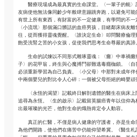
醫療現場成為最真實的生命課堂。〈一輩子的軛〉
友病使他無法像同齡少年般肆意蹦跳奔跑，以避免可能
有世上所有東西，有財富的不一定健康，有學問的不一
〈小流氓〉那個滿口髒話的血癌男孩，目睹鄰床病友離
往，從而獲得靈魂覺醒。〈誰決定生命〉叩問醫療倫理
飽受洗腎之苦的小女孩，促使我們思考生命尊嚴的真諦
生命的試煉以不同形式雕琢靈魂：〈癱〉中車禍癱
子〉的花甲翁，終生與心魔搏鬥卻難逃毒癮枷鎖。〈自
必須重新學習為自己負責。〈小父母〉中那對未成年伴
中兩個嬰兒的對比令人心碎：一個被父母拒絕的畸嬰頑
〈永恆的渴望〉記載終日解剖遺體的醫生在病床上
追尋為永恆。〈生的啟示〉記載留英腸癌青年以信仰為
出最璀璨的光芒，他對生命的熾熱肯定令人動容。
真正的仁醫，不僅是病人健康的守護者，亦是生命
為他們開路，使他們在痛苦中仍能仰望希冀。《醫生札