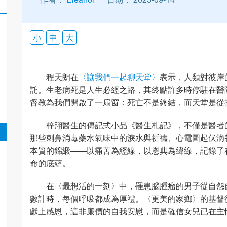
小
中
大
程天朗在
〈讓我們一起聊天堂〉
表示，人類對彼岸
託。生老病死是人生必經之路，其終點許多時停駐在醫
督教為我們開啟了一扇窗：死亡不是終結，而天堂是從
梓翔醫生的傳記式小品《醫生札記》，不僅是醫者
那些刺鼻消毒藥水氣味中的淚水與祈禱、心電圖起伏滴
本質的錦緞——以痛苦為經線，以恩典為緯線，記錄了
命的底蘊。
在〈最想活的一刻〉中，罹患腦腫瘤的男子從自怨
數計時，每個呼吸都成為厚禮。〈更美的家鄉〉的基督
獻上感恩，這非廉價的自我安慰，而是確信女兒已在主