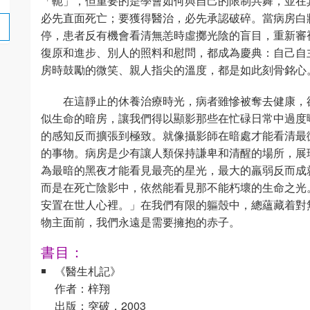
「軛」，但重要的是學會如何與自己的限制共舞，並在
必先直面死亡；要獲得醫治，必先承認破碎。當病房白
停，患者反有機會看清無恙時虛擲光陰的盲目，重新審
復原和進步、別人的照料和慰問，都成為慶典：自己自
房時鼓勵的微笑、親人指尖的溫度，都是如此刻骨銘心
在這靜止的休養治療時光，病者雖慘被奪去健康，
似生命的暗房，讓我們得以顯影那些在忙碌日常中過度
的感知反而擴張到極致。就像攝影師在暗處才能看清最
的事物。病房是少有讓人類保持謙卑和清醒的場所，展
為最暗的黑夜才能看見最亮的星光，最大的羸弱反而成
而是在死亡陰影中，依然能看見那不能朽壞的生命之光。
安置在世人心裡。」在我們有限的軀殼中，總蘊藏着對
物主面前，我們永遠是需要擁抱的赤子。
書目：
《醫生札記》
作者：梓翔
出版：突破，2003