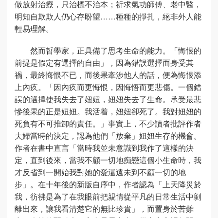
做放射治療，只治標不治本；祈求氣功師傅、老中醫，
明知自欺欺人仍心存盼望……種種的掙扎，絕非外人能
輕易理解。
然而哲學家，正具備了思考生命的能力。「悔恨的
前提是假定有選擇的自由」，因為錯誤選擇而身受其
禍，最終悔恨不已，而後果牽涉他人的話，便為悔恨添
上內疚。「因內疚而更悔恨，因悔悟而更悲傷。一個錯
誤的選擇使我失去了妞妞，妞妞失去了生命。承受最悲
慘後果的正是妞妞。我活着，妞妞卻死了。我對妞妞的
死負有不可推卸的責任。」事實上，不少讀者批評作者
夫婦當時的決定，認為他們「放棄」妞妞生存的機會。
作者在書中直言「當時我並未意識到我作了這樣的決
定，直到後來，當我不顧一切地痴戀這個小生命時，我
才反省到一開始我對她的愛還遠未到不顧一切的地
步」。在十年後的新版自序中，作者認為「上天降災於
我，彷彿是為了在我眼前把親情從平凡的日常生活中剝
離出來，讓我看清楚它的無比珍貴」，而置身於苦難