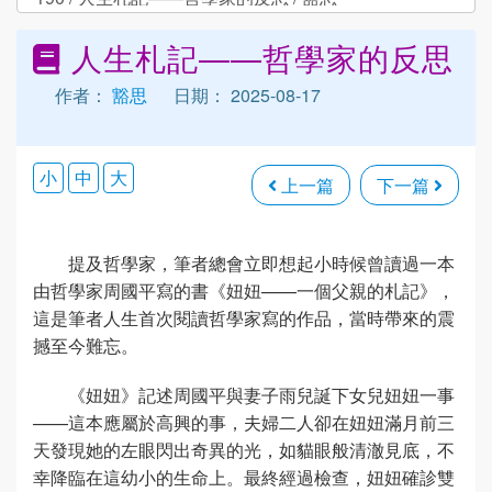
人生札記——哲學家的反思
作者：
豁思
日期： 2025-08-17
小
中
大
上一篇
下一篇
提及哲學家，筆者總會立即想起小時候曾讀過一本
由哲學家周國平寫的書《妞妞——一個父親的札記》，
這是筆者人生首次閱讀哲學家寫的作品，當時帶來的震
撼至今難忘。
《妞妞》記述周國平與妻子雨兒誕下女兒妞妞一事
——這本應屬於高興的事，夫婦二人卻在妞妞滿月前三
天發現她的左眼閃出奇異的光，如貓眼般清澈見底，不
幸降臨在這幼小的生命上。最終經過檢查，妞妞確診雙