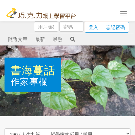
用
密
登入
忘記密碼
戶
碼
號
隨選文章
最新
最熱
碼
書海蔓話
作家專欄