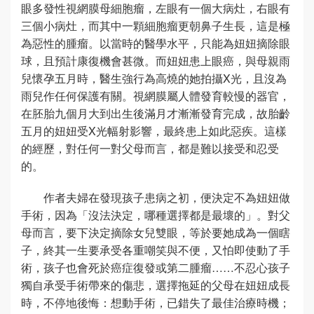
眼多發性視網膜母細胞瘤，左眼有一個大病灶，右眼有
三個小病灶，而其中一顆細胞瘤更朝鼻子生長，這是極
為惡性的腫瘤。以當時的醫學水平，只能為妞妞摘除眼
球，且預計康復機會甚微。而妞妞患上眼癌，與母親雨
兒懷孕五月時，醫生強行為高燒的她拍攝X光，且沒為
雨兒作任何保護有關。視網膜屬人體發育較慢的器官，
在胚胎九個月大到出生後滿月才漸漸發育完成，故胎齡
五月的妞妞受X光幅射影響，最終患上如此惡疾。這樣
的經歷，對任何一對父母而言，都是難以接受和忍受
的。
作者夫婦在發現孩子患病之初，便決定不為妞妞做
手術，因為「沒法決定，哪種選擇都是最壞的」。對父
母而言，要下決定摘除女兒雙眼，等於要她成為一個瞎
子，終其一生要承受各重嘲笑與不便，又怕即使動了手
術，孩子也會死於癌症復發或第二腫瘤……不忍心孩子
獨自承受手術帶來的傷悲，選擇拖延的父母在妞妞成長
時，不停地後悔：想動手術，已錯失了最佳治療時機；