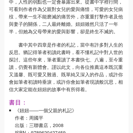
中，人性的弱點也一定會暴露出來。從書中字裡行間，
可看到作者作為父親對女兒的愛與痛惜，可愛的女兒病
歿，帶來一生不能磨滅的痛苦外，亦重重打擊作者及他
與妻子的關係，二人最終離婚。妞妞雖然只活了一年
半，但她為父母帶來的愛與影響，卻是終生不滅的。
書中其中四章是作者的札記，當中有許多對人生的
反思。猶記得筆者初讀此書時，看不懂札記中對人世的
探討。這些年來，筆者重讀了本書快七、八遍，至今重
讀，仍覺有新體會。謹以此文，向各位推薦這本既沉重
又溫馨、既可愛又難過、既單純又深入的作品，或許你
會如筆者初讀時垂淚，或許你會如筆者現讀般沉思，相
信大家定能在妞妞的故事中有所得着。
書目：
《妞妞——一個父親的札記》
作者：周國平
出版：三聯書店，2008
ISBN：9789620427459