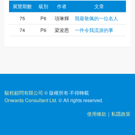
展覽期數
級別
作者
文章
75
P6
項琳輝
我最敬佩的一位名人
74
P6
梁浚恩
一件令我流淚的事
駿程顧問有限公司
© 版權所有
·
不得轉載
Onwards Consultant Ltd.
© All rights reserved.
使用條款
｜
私隱政策