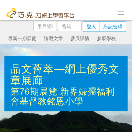
用
密
登入
忘記密碼
戶
碼
號
最新一期展覽
隨選文章
參展詳情
參展學校
碼
晶文薈萃—網上優秀文
章展廊
第76期展覽
新界婦孺福利
會基督教銘恩小學