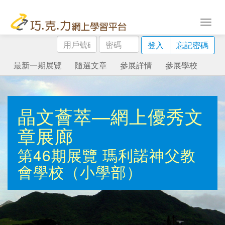
用
密
登入
忘記密碼
戶
碼
號
最新一期展覽
隨選文章
參展詳情
參展學校
碼
晶文薈萃—網上優秀文
章展廊
第46期展覽
瑪利諾神父教
會學校（小學部）