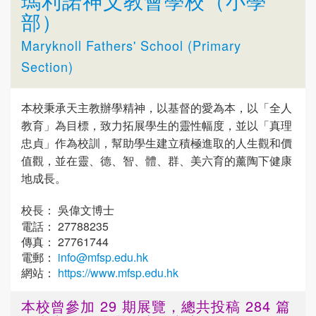
瑪利諾神父教會學校（小學
部）
Maryknoll Fathers' School (Primary
Section)
本校秉承天主教辦學精神，以基督的愛為本，以「全人
教育」為目標，致力拓展學生的靈性幅度，並以「真理
忠貞」作為校訓，幫助學生建立積極進取的人生觀和價
值觀，並在靈、德、智、體、群、美六育的薰陶下健康
地成長。
校長： 吳偉文博士
電話： 27788235
傳真： 27761744
電郵：
info@mfsp.edu.hk
網站：
https://www.mfsp.edu.hk
本校曾參加 29 期展覽，總共投稿 284 篇