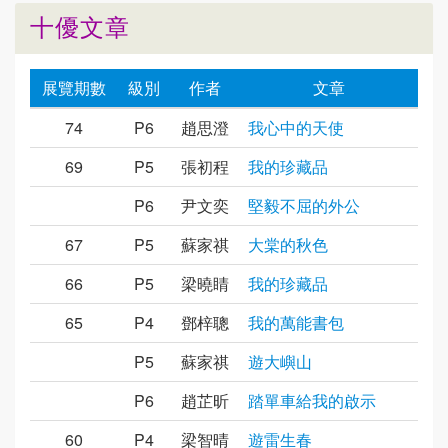
十優文章
展覽期數
級別
作者
文章
74
P6
趙思澄
我心中的天使
69
P5
張初程
我的珍藏品
P6
尹文奕
堅毅不屈的外公
67
P5
蘇家祺
大棠的秋色
66
P5
梁曉睛
我的珍藏品
65
P4
鄧梓聰
我的萬能書包
P5
蘇家祺
遊大嶼山
P6
趙芷昕
踏單車給我的啟示
60
P4
梁智晴
遊雷生春