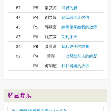
57
P5
潘艾萍
可愛的貓
47
P4
劉希晨
給聖誕老人的信
45
P5
郭秋言
練毛筆字給我的啟示
37
P6
沈芷苓
又到冬天
34
P6
黃寶淇
我和鏡子的故事
32
P4
黃瀅
一次幫助別人的經歷
P6
何翊瑄
我和書桌的故事
歷屆參展
第76期展覽 參展文章共 10 篇