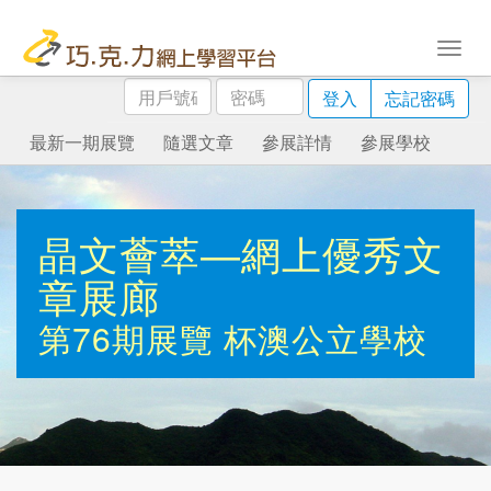
用
密
登入
忘記密碼
戶
碼
號
最新一期展覽
隨選文章
參展詳情
參展學校
碼
晶文薈萃—網上優秀文
章展廊
第76期展覽
杯澳公立學校