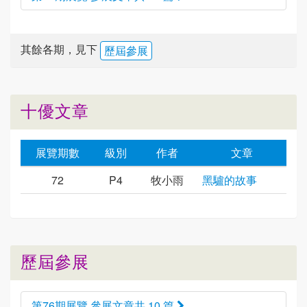
其餘各期，見下
歷屆參展
十優文章
展覽期數
級別
作者
文章
72
P4
牧小雨
黑驢的故事
歷屆參展
第76期展覽 參展文章共 10 篇