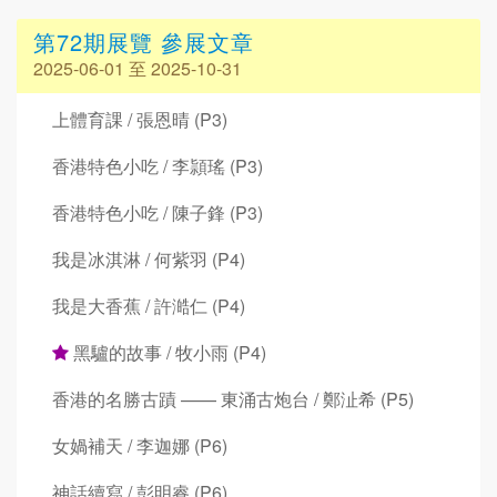
第72期展覽 參展文章
2025-06-01 至 2025-10-31
上體育課 / 張恩晴 (P3)
香港特色小吃 / 李頴瑤 (P3)
香港特色小吃 / 陳子鋒 (P3)
我是冰淇淋 / 何紫羽 (P4)
我是大香蕉 / 許澔仁 (P4)
黑驢的故事 / 牧小雨 (P4)
香港的名勝古蹟 —— 東涌古炮台 / 鄭沚希 (P5)
女媧補天 / 李迦娜 (P6)
神話續寫 / 彭明睿 (P6)