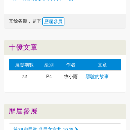
其餘各期，見下
歷屆參展
十優文章
展覽期數
級別
作者
文章
72
P4
牧小雨
黑驢的故事
歷屆參展
第76期展覽 參展文章共 10 篇