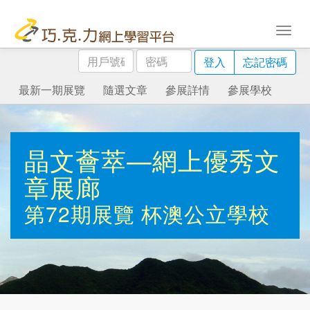
用
密
登入
忘記密碼
戶
碼
號
最新一期展覽
隨選文章
參展詳情
參展學校
碼
晶文薈萃—網上優秀文
章展廊
第72期展覽
杯澳公立學校