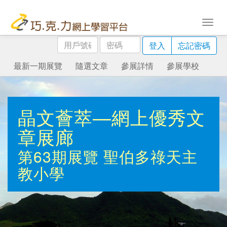
用
密
登入
忘記密碼
戶
碼
號
最新一期展覽
隨選文章
參展詳情
參展學校
碼
晶文薈萃—網上優秀文
章展廊
第63期展覽
聖伯多祿天主
教小學