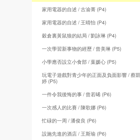
家用電器的自述 / 古渝菁 (P4)
家用電器的自述 / 王晴怡 (P4)
穀倉裏黃鼠狼的結局 / 劉詠琳 (P4)
一次學習新事物的經歷 / 曾美琳 (P5)
小學應否設立小食部 / 葉媛心 (P5)
玩電子遊戲對青少年的正面及負面影響 / 蔡
婷 (P5)
一件令我後悔的事 / 曾若晞 (P6)
一次感人的比賽 / 陳歌娜 (P6)
忙碌的一周 / 潘俊良 (P6)
設施先進的酒店 / 王斯瑜 (P6)