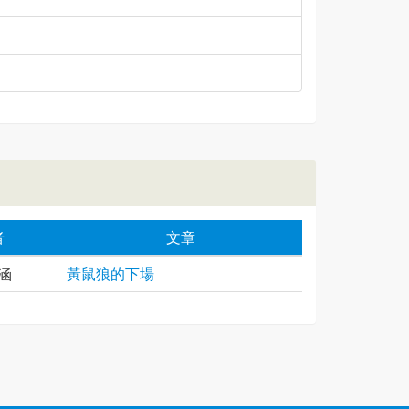
者
文章
涵
黃鼠狼的下場