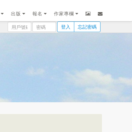
劃
出版
報名
作家專欄
用
密
登入
忘記密碼
戶
碼
號
碼