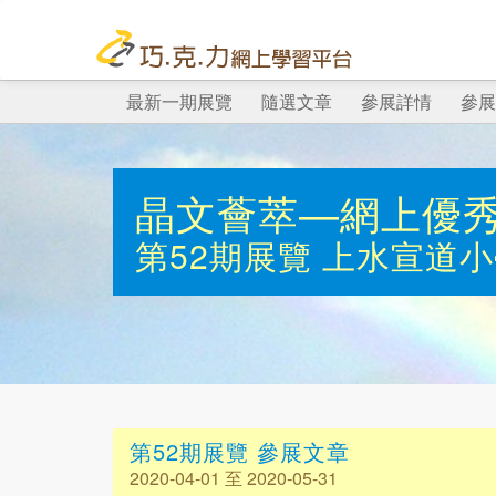
最新一期展覽
隨選文章
參展詳情
參展
晶文薈萃—網上優
第52期展覽
上水宣道小
第52期展覽 參展文章
2020-04-01 至 2020-05-31