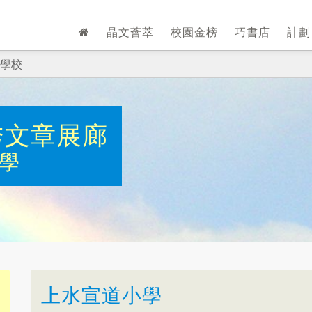
晶文薈萃
校園金榜
巧書店
計
學校
秀文章展廊
學
上水宣道小學