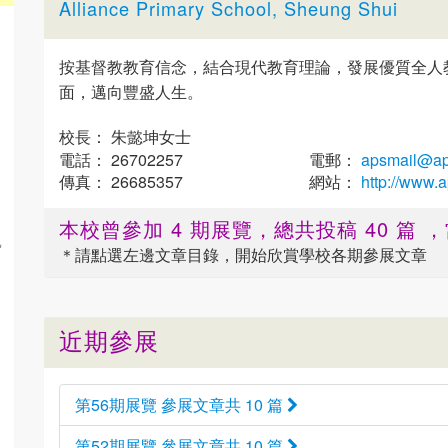
Alliance Primary School, Sheung Shui
按基督教教育信念，結合現代教育理論，發展優質全人
面，邁向豐盛人生。
校長： 朱懿坤女士
電話： 26702257
電郵：
apsmail@ap
傳真： 26685357
網站：
http://www.
本校曾參加 4 期展覽，總共投稿 40 篇
凱
＊請點選
左邊
文章目錄，開始欣賞學校各期參展文章
近期參展
第56期展覽 參展文章共 10 篇
第52期展覽 參展文章共 10 篇