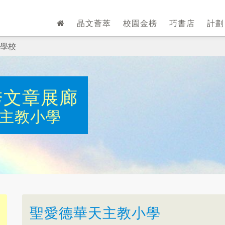
晶文薈萃
校園金榜
巧書店
計
學校
秀文章展廊
主教小學
聖愛德華天主教小學