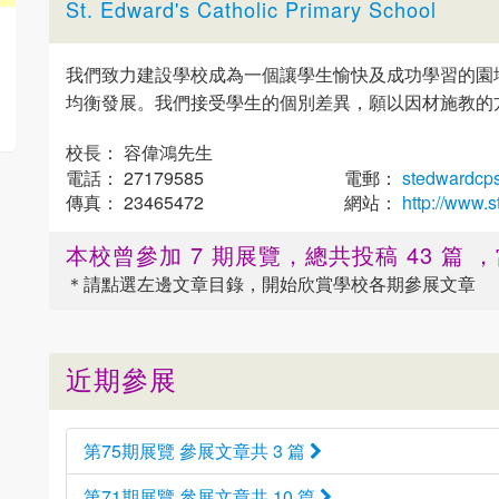
St. Edward's Catholic Primary School
我們致力建設學校成為一個讓學生愉快及成功學習的園
均衡發展。我們接受學生的個別差異，願以因材施教的
校長： 容偉鴻先生
電話： 27179585
電郵：
stedwardcp
傳真： 23465472
網站：
http://www.
本校曾參加 7 期展覽，總共投稿 43 篇
＊請點選
左邊
文章目錄，開始欣賞學校各期參展文章
近期參展
第75期展覽 參展文章共 3 篇
第71期展覽 參展文章共 10 篇