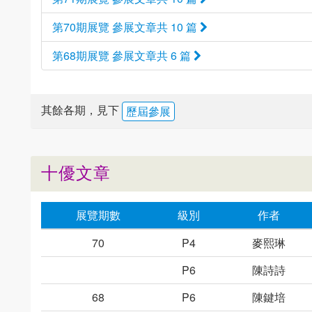
第70期展覽 參展文章共 10 篇
第68期展覽 參展文章共 6 篇
其餘各期，見下
歷屆參展
十優文章
展覽期數
級別
作者
70
P4
麥熙琳
P6
陳詩詩
68
P6
陳鍵培