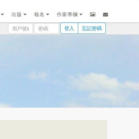
劃
出版
報名
作家專欄
用
密
登入
忘記密碼
戶
碼
號
碼