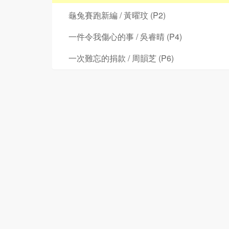
龜兔賽跑新編 / 黃曜玟 (P2)
一件令我傷心的事 / 吳睿晴 (P4)
一次難忘的捐款 / 周韻芝 (P6)