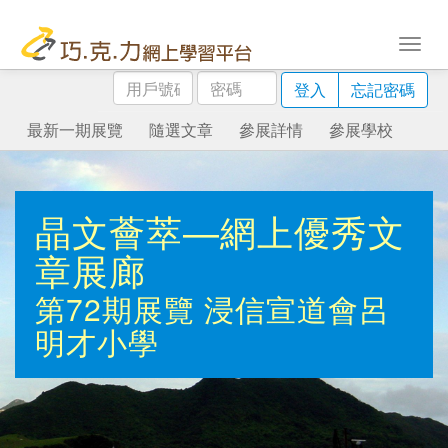
用
密
登入
忘記密碼
戶
碼
號
最新一期展覽
隨選文章
參展詳情
參展學校
碼
晶文薈萃—網上優秀文
章展廊
第72期展覽
浸信宣道會呂
明才小學