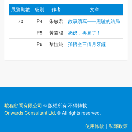
展覽期數
級別
作者
文章
70
P4
朱敏君
故事續寫——黑驢的結局
P5
黃霆晙
奶奶，再見了！
P6
黎愷純
孫悟空三借月牙鏟
駿程顧問有限公司
© 版權所有
·
不得轉載
Onwards Consultant Ltd.
© All rights reserved.
使用條款
｜
私隱政策