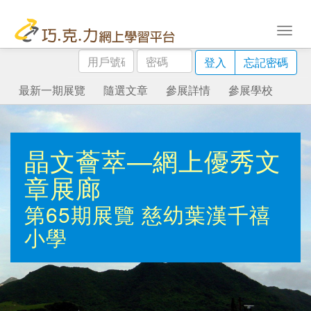
用
密
登入
忘記密碼
戶
碼
號
最新一期展覽
隨選文章
參展詳情
參展學校
碼
晶文薈萃—網上優秀文
章展廊
第65期展覽
慈幼葉漢千禧
小學