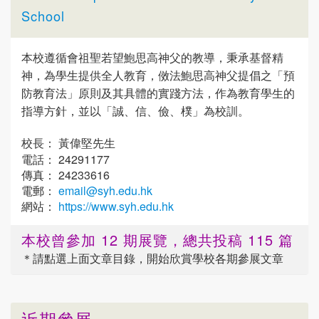
School
本校遵循會祖聖若望鮑思高神父的教導，秉承基督精
神，為學生提供全人教育，傚法鮑思高神父提倡之「預
防教育法」原則及其具體的實踐方法，作為教育學生的
指導方針，並以「誠、信、儉、樸」為校訓。
校長： 黃偉堅先生
電話： 24291177
傳真： 24233616
電郵：
email@syh.edu.hk
網站：
https://www.syh.edu.hk
本校曾參加 12 期展覽，總共投稿 115 篇
＊請點選
上面
文章目錄，開始欣賞學校各期參展文章
近期參展