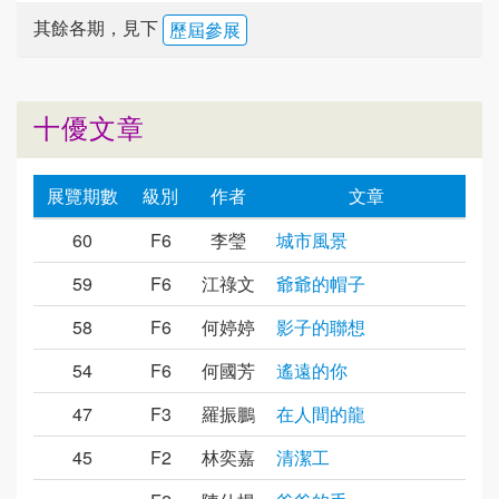
其餘各期，見下
歷屆參展
十優文章
展覽期數
級別
作者
文章
60
F6
李瑩
城市風景
59
F6
江祿文
爺爺的帽子
58
F6
何婷婷
影子的聯想
54
F6
何國芳
遙遠的你
47
F3
羅振鵬
在人間的龍
45
F2
林奕嘉
清潔工