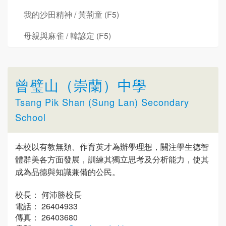
我的沙田精神 / 黃荊童 (F5)
母親與麻雀 / 韓諺定 (F5)
曾璧山（崇蘭）中學
Tsang Pik Shan (Sung Lan) Secondary
School
本校以有教無類、作育英才為辦學理想，關注學生德智
體群美各方面發展，訓練其獨立思考及分析能力，使其
成為品德與知識兼備的公民。
校長： 何沛勝校長
電話： 26404933
傳真： 26403680