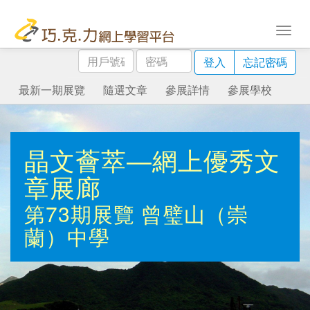
用
密
登入
忘記密碼
戶
碼
號
最新一期展覽
隨選文章
參展詳情
參展學校
碼
晶文薈萃—網上優秀文
章展廊
第73期展覽
曾璧山（崇
蘭）中學