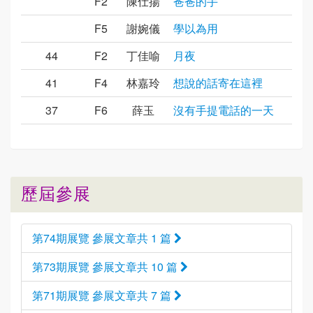
F2
陳仕揚
爸爸的手
F5
謝婉儀
學以為用
44
F2
丁佳喻
月夜
41
F4
林嘉玲
想說的話寄在這裡
37
F6
薛玉
沒有手提電話的一天
歷屆參展
第74期展覽 參展文章共 1 篇
第73期展覽 參展文章共 10 篇
第71期展覽 參展文章共 7 篇