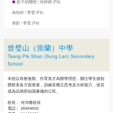
影子的聯想 / 何婷婷 (F6)
為你好 / 李莹 (F6)
身影 / 李莹 (F6)
曾璧山（崇蘭）中學
Tsang Pik Shan (Sung Lan) Secondary
School
本校以有教無類、作育英才為辦學理想，關注學生德智
體群美各方面發展，訓練其獨立思考及分析能力，使其
成為品德與知識兼備的公民。
校長： 何沛勝校長
電話： 26404933