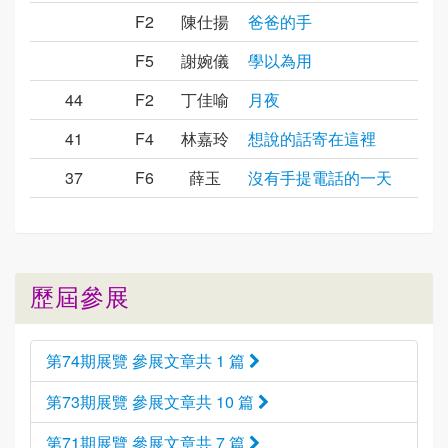
F2
陳仕揚
爸爸的手
F5
謝婉儀
學以為用
44
F2
丁佳喻
月夜
41
F4
林嘉玲
想說的話寄在這裡
37
F6
薛玉
沒有手提電話的一天
歷屆參展
第74期展覽 參展文章共 1 篇
第73期展覽 參展文章共 10 篇
第71期展覽 參展文章共 7 篇