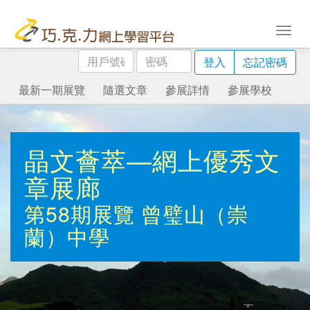
用
密
登入
忘記密碼
戶
碼
號
最新一期展覽
隨選文章
參展詳情
參展學校
碼
晶文薈萃—網上優秀文
章展廊
第58期展覽
曾璧山（崇
蘭）中學