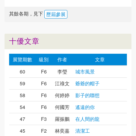
其餘各期，見下
歷屆參展
十優文章
展覽期數
級別
作者
文章
60
F6
李瑩
城市風景
59
F6
江祿文
爺爺的帽子
58
F6
何婷婷
影子的聯想
54
F6
何國芳
遙遠的你
47
F3
羅振鵬
在人間的龍
45
F2
林奕嘉
清潔工