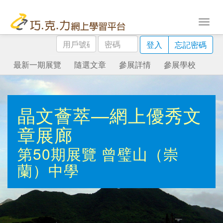
用
密
登入
忘記密碼
戶
碼
號
最新一期展覽
隨選文章
參展詳情
參展學校
碼
晶文薈萃—網上優秀文
章展廊
第50期展覽
曾璧山（崇
蘭）中學