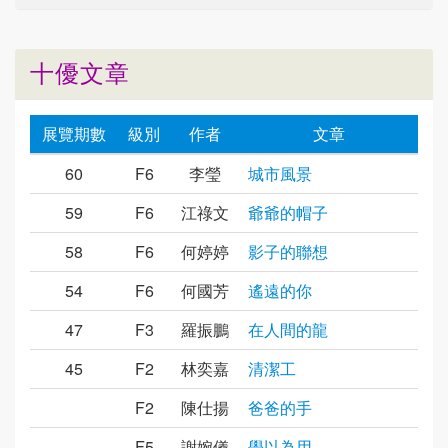
十優文章
展覽期數
級別
作者
文章
60
F6
李瑩
城市風景
59
F6
江祿文
爺爺的帽子
58
F6
何婷婷
影子的聯想
54
F6
何國芳
遙遠的你
47
F3
羅振鵬
在人間的龍
45
F2
林奕嘉
清潔工
F2
陳仕揚
爸爸的手
F5
謝婉儀
學以為用