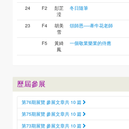
24
F2
彭芷
冬日隨筆
滢
23
F4
胡美
頌師恩──牽牛花老師
雪
F5
黃綺
一個敬業樂業的侍應
鳳
歷屆參展
第76期展覽 參展文章共 10 篇
第75期展覽 參展文章共 10 篇
第73期展覽 參展文章共 10 篇