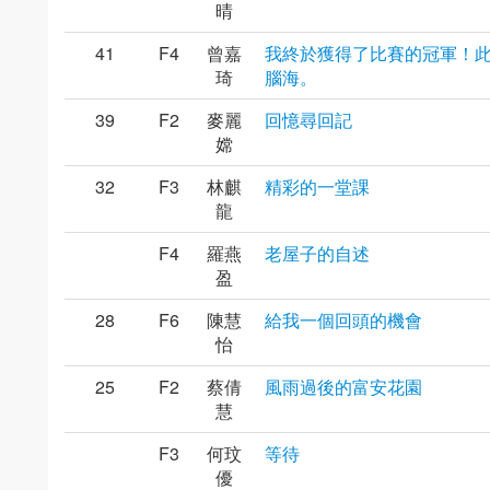
晴
41
F4
曾嘉
我終於獲得了比賽的冠軍！
琦
腦海。
39
F2
麥麗
回憶尋回記
嫦
32
F3
林麒
精彩的一堂課
龍
F4
羅燕
老屋子的自述
盈
28
F6
陳慧
給我一個回頭的機會
怡
25
F2
蔡倩
風雨過後的富安花園
慧
F3
何玟
等待
優