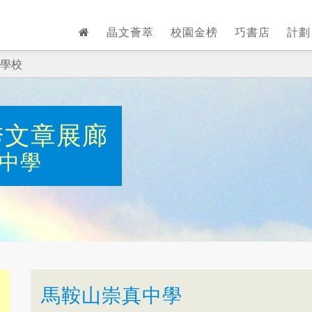
晶文薈萃
校園金榜
巧書店
計
學校
秀文章展廊
中學
馬鞍山崇真中學