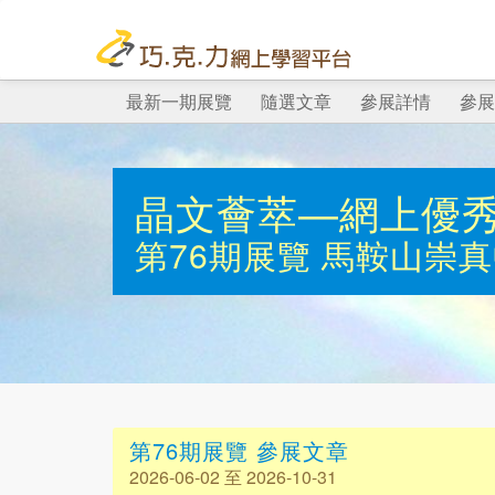
最新一期展覽
隨選文章
參展詳情
參展
晶文薈萃—網上優
第76期展覽
馬鞍山崇真
第76期展覽 參展文章
2026-06-02 至 2026-10-31