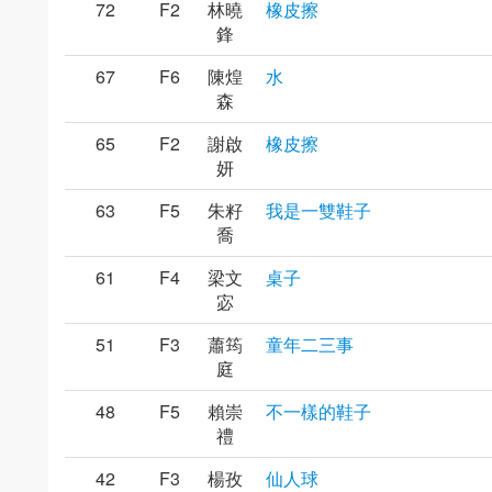
72
F2
林曉
橡皮擦
鋒
67
F6
陳煌
水
森
65
F2
謝啟
橡皮擦
妍
63
F5
朱籽
我是一雙鞋子
喬
61
F4
梁文
桌子
宓
51
F3
蕭筠
童年二三事
庭
48
F5
賴崇
不一樣的鞋子
禮
42
F3
楊孜
仙人球