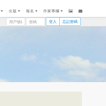
劃
出版
報名
作家專欄
用
密
登入
忘記密碼
戶
碼
號
碼