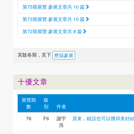
第75期展覽 參展文章共 10 篇
第73期展覽 參展文章共 10 篇
第72期展覽 參展文章共 8 篇
其餘各期，見下
歷屆參展
十優文章
展覽期
級
數
別
作者
76
F6
謝宇
原來，錯誤也可以獲得美好
浩