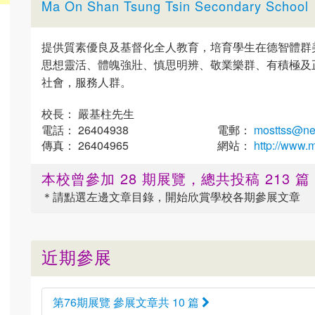
Ma On Shan Tsung Tsin Secondary School
提供質素優良及基督化全人教育，培育學生在德智體群
思想靈活、體魄強壯、慎思明辨、敬業樂群、有積極及
社會，服務人群。
校長： 嚴基柱先生
電話： 26404938
電郵：
mosttss@net
傳真： 26404965
網站：
http://www.m
本校曾參加 28 期展覽，總共投稿 213 
＊請點選
左邊
文章目錄，開始欣賞學校各期參展文章
近期參展
第76期展覽 參展文章共 10 篇