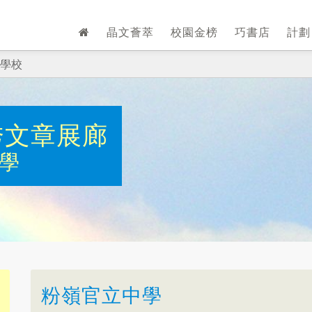
晶文薈萃
校園金榜
巧書店
計
學校
秀文章展廊
學
粉嶺官立中學