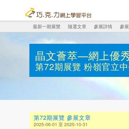
最新一期展覽
隨選文章
參展詳情
參展
晶文薈萃—網上優
第72期展覽
粉嶺官立中
第72期展覽 參展文章
2025-06-01 至 2025-10-31