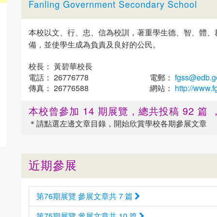
Fanling Government Secondary School
本校以文、行、忠、信為校訓，著重學生德、智、體、
備，並使學生成為負責及良好的公民。
校長： 黃碧華校長
電話： 26776778
電郵：
fgss@edb.g
傳真： 26776588
網站：
http://www.f
本校曾參加 14 期展覽，總共投稿 92 
＊請點選
左邊
文章目錄，開始欣賞學校各期參展文章
近期參展
第76期展覽 參展文章共 7 篇
第75期展覽 參展文章共 10 篇