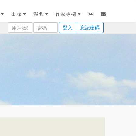
劃
出版
報名
作家專欄
用
密
登入
忘記密碼
戶
碼
號
碼