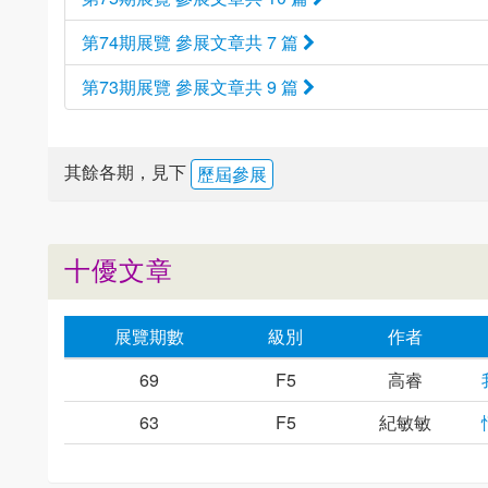
第74期展覽 參展文章共 7 篇
第73期展覽 參展文章共 9 篇
其餘各期，見下
歷屆參展
十優文章
展覽期數
級別
作者
69
F5
高睿
63
F5
紀敏敏