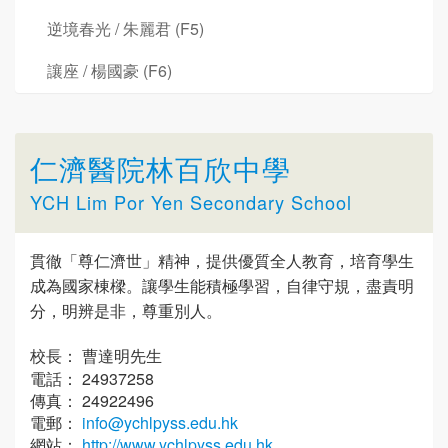
逆境春光 / 朱麗君 (F5)
讓座 / 楊國豪 (F6)
仁濟醫院林百欣中學
YCH Lim Por Yen Secondary School
貫徹「尊仁濟世」精神，提供優質全人教育，培育學生
成為國家棟樑。讓學生能積極學習，自律守規，盡責明
分，明辨是非，尊重別人。
校長： 曹達明先生
電話： 24937258
傳真： 24922496
電郵：
info@ychlpyss.edu.hk
網站：
http://www.ychlpyss.edu.hk