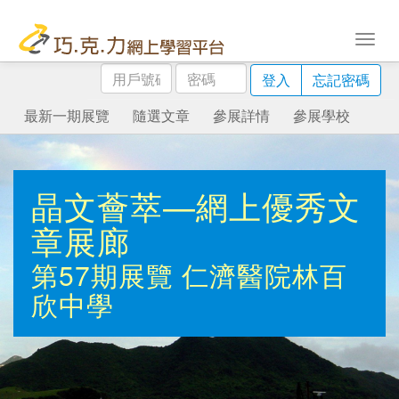
用
密
登入
忘記密碼
戶
碼
號
最新一期展覽
隨選文章
參展詳情
參展學校
碼
晶文薈萃—網上優秀文
章展廊
第57期展覽
仁濟醫院林百
欣中學