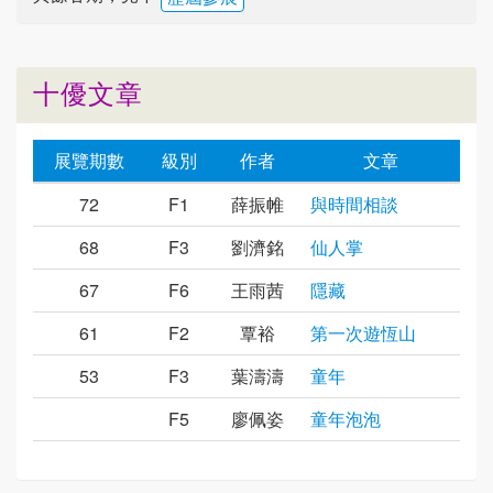
十優文章
展覽期數
級別
作者
文章
72
F1
薛振帷
與時間相談
68
F3
劉濟銘
仙人掌
67
F6
王雨茜
隱藏
61
F2
覃裕
第一次遊恆山
53
F3
葉濤濤
童年
F5
廖佩姿
童年泡泡