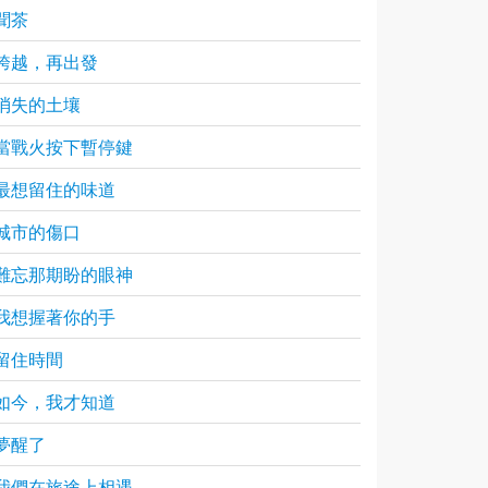
聞茶
跨越，再出發
消失的土壤
當戰火按下暫停鍵
最想留住的味道
城市的傷口
難忘那期盼的眼神
我想握著你的手
留住時間
如今，我才知道
夢醒了
我們在旅途上相遇