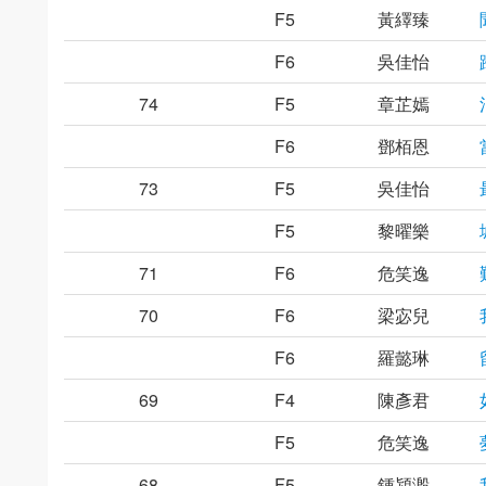
F5
黃繹臻
F6
吳佳怡
74
F5
章芷嫣
F6
鄧栢恩
73
F5
吳佳怡
F5
黎曜樂
71
F6
危笑逸
70
F6
梁宓兒
F6
羅懿琳
69
F4
陳彥君
F5
危笑逸
68
F5
鍾潁溵