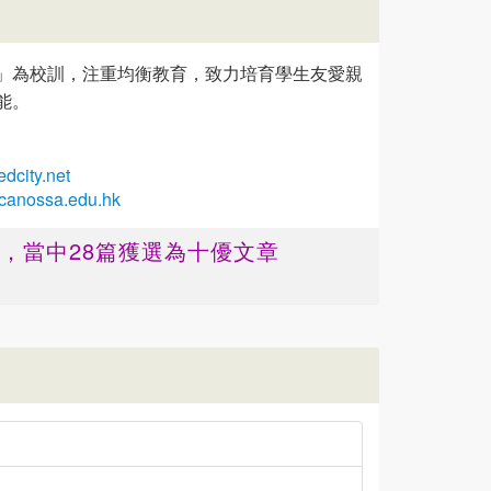
」為校訓，注重均衡教育，致力培育學生友愛親
能。
dcity.net
.canossa.edu.hk
篇 ，當中28篇獲選為十優文章