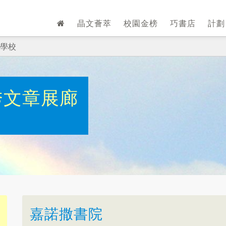
晶文薈萃
校園金榜
巧書店
計
學校
秀文章展廊
嘉諾撒書院