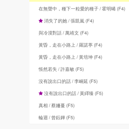
在無聲中，種下一粒愛的種子 / 霍明晞 (F4)
消失了的她 / 張凱嵐 (F4)
與冷漠對話 / 萬靖文 (F4)
黃昏，走在小路上 / 羅諾葶 (F4)
黃昏，走在小路上 / 黃培坤 (F4)
悵然若失 / 許嘉敏 (F5)
沒有說出口的話 / 李峒延 (F5)
沒有說出口的話 / 黃繹臻 (F5)
真相 / 蔡姍蔓 (F5)
輪迴 / 曾鈺鏵 (F5)