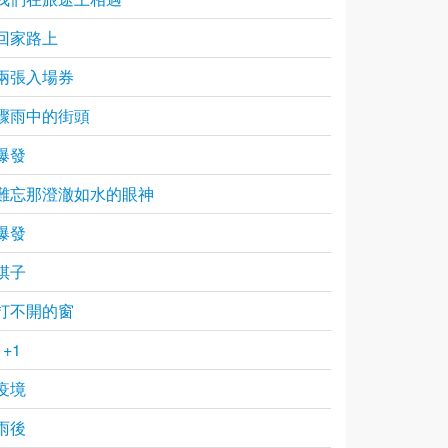
回家路上
兩張入場券
驟雨中的街頭
爆發
難忘那澄澈如水的眼神
爆發
棋子
打不開的窗
1+1
疫境
雨後