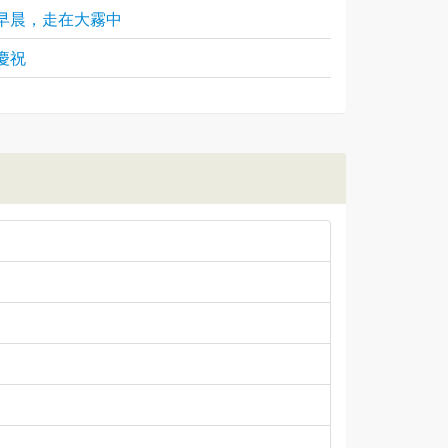
早晨，走在大霧中
慶祝