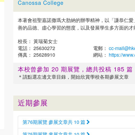
Canossa College
本著會祖聖嘉諾撒瑪大肋納的辦學精神，以「謙恭仁愛
善的品德、虛心學習的態度，以及發展學生多方面的才
校長： 黃瑞菊女士
電話： 25630272
電郵：
cc-mail@hke
傳真： 25628910
網站：
https://www
本校曾參加 20 期展覽，總共投稿 185 
＊請點選
左邊
文章目錄，開始欣賞學校各期參展文章
近期參展
第76期展覽 參展文章共 10 篇
第75期展覽 參展文章共 10 篇