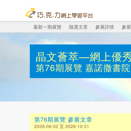
最新一期展覽
隨選文章
參展詳情
參展
晶文薈萃—網上優
第76期展覽
嘉諾撒書院
第76期展覽 參展文章
2026-06-02 至 2026-10-31