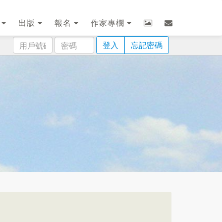
劃
出版
報名
作家專欄
用
密
登入
忘記密碼
戶
碼
號
碼