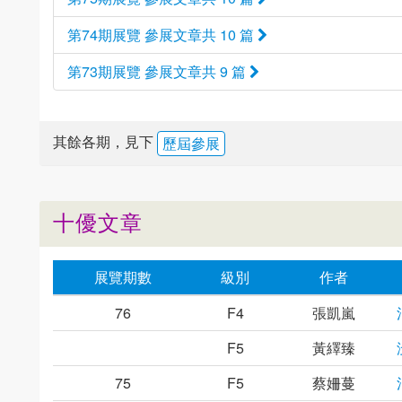
第74期展覽 參展文章共 10 篇
第73期展覽 參展文章共 9 篇
其餘各期，見下
歷屆參展
十優文章
展覽期數
級別
作者
76
F4
張凱嵐
F5
黃繹臻
75
F5
蔡姍蔓