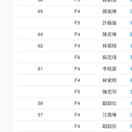
65
F4
羅懿琳
F5
許藝璇
64
F4
陳若琳
62
F4
林紫晴
F6
蘇思瑾
61
F4
李曉茵
F4
林紫晴
F5
陳思羽
58
F4
鄢穎欣
57
F4
汪惠琳
F4
鄢穎欣