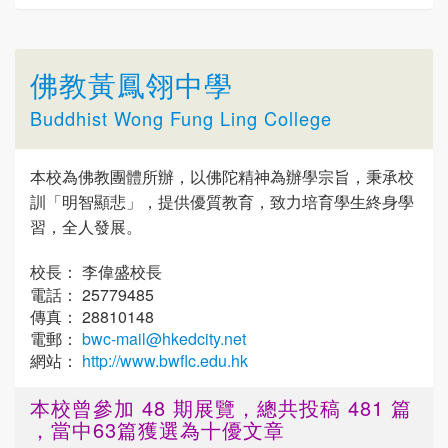
佛教黃鳳翎中學
Buddhist Wong Fung Ling College
本校為佛教團體所辦，以佛陀精神為辦學宗旨，秉承校
訓「明智顯悲」，提供優質教育，致力培育學生終身學
習，全人發展。
校長： 李偉盛校長
電話： 25779485
傳真： 28810148
電郵：
bwc-mail@hkedcity.net
網站：
http://www.bwflc.edu.hk
本校曾參加 48 期展覽，總共投稿 481 篇
，當中63篇獲選為十優文章