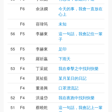
F6
余泳嫻
今天的事，我會一直放在
心上
F6
容瑋筠
未知
56
F5
李赫東
這一句話，我會記住一輩
子
55
F5
李赫東
足印
F5
羅祈贏
下雨天
53
F4
丁采妮
我在拳擊之中找到快樂
F4
莫祉藍
某月某日的日記
F4
董港興
口罩漂流記
52
F4
洪遠岱
我在夜跑中找到快樂
51
F6
蔡曉乾
這一句話，我會記上一輩