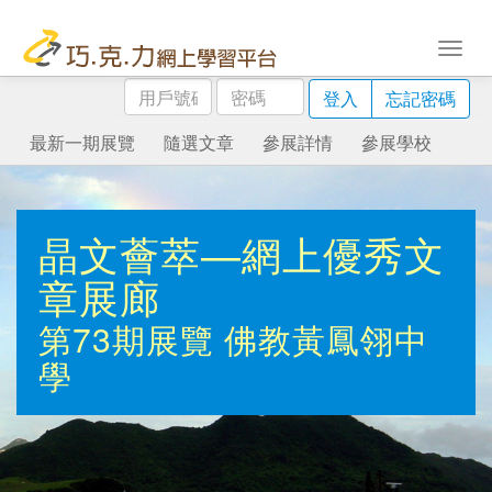
用
密
登入
忘記密碼
戶
碼
號
最新一期展覽
隨選文章
參展詳情
參展學校
碼
晶文薈萃—網上優秀文
章展廊
第73期展覽
佛教黃鳳翎中
學