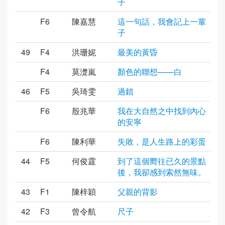
子
F6
陳嘉慧
這一句話，我會記上一輩
子
49
F4
洪珊妮
最美的黃昏
F4
莫濋嵐
顏色的聯想——白
46
F5
吳琦雯
過錯
F6
殷兆華
我在大自然之中找到內心
的安寧
F6
陳利華
失敗，是人生路上的彩蛋
44
F5
何俊霆
到了這個嚮往已久的景點
後，我卻感到索然無味。
43
F1
陳梓穎
父親的背影
42
F3
曾令航
尺子