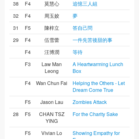
38
F4
莫慧心
追憶三人組
32
F4
周玉姣
夢
31
F5
陳梓立
答自己問
29
F4
伍雪蕾
一件先苦後甜的事
F4
汪博潤
等待
F3
Law Man
A Heartwarming Lunch
Leong
Box
F4
Wan Chun Fai
Helping the Others - Let
Dream Come True
F5
Jason Lau
Zombies Attack
28
F5
CHAN TSZ
For the Charity Sake
YING
F5
Vivian Lo
Showing Empathy for