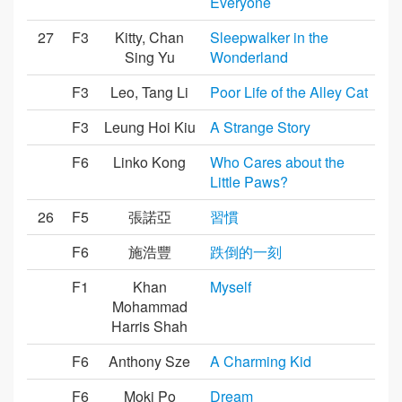
Everyone
27
F3
Kitty, Chan
Sleepwalker in the
Sing Yu
Wonderland
F3
Leo, Tang Li
Poor Life of the Alley Cat
F3
Leung Hoi Kiu
A Strange Story
F6
Linko Kong
Who Cares about the
Little Paws?
26
F5
張諾亞
習慣
F6
施浩豐
跌倒的一刻
F1
Khan
Myself
Mohammad
Harris Shah
F6
Anthony Sze
A Charming Kid
F6
Moki Po
Dream