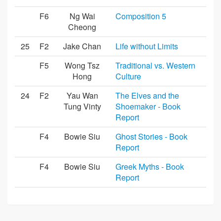
F6
Ng Wai
Composition 5
Cheong
25
F2
Jake Chan
Life without Limits
F5
Wong Tsz
Traditional vs. Western
Hong
Culture
24
F2
Yau Wan
The Elves and the
Tung Vinty
Shoemaker - Book
Report
F4
Bowie Siu
Ghost Stories - Book
Report
F4
Bowie Siu
Greek Myths - Book
Report