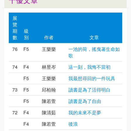
展
覽
期
級
數
別
作者
文章
76
F5
王樂樂
一池的荷，搖曳著生命如
歌
74
F4
林昱岑
這一刻，我悔不當初
F5
王樂樂
我最想尋回的一件玩具
73
F5
邱柏翰
讀書是為了活得明白
F5
陳若萱
讀書是為了自由
72
F4
陳清茹
我的未來不是夢
F4
陳若萱
後浪