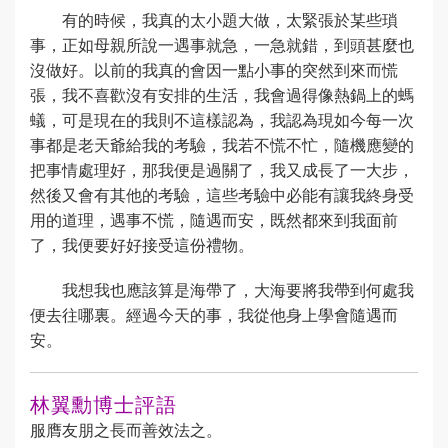
有的時候，我真的太小題大做，太緊張於某些瑣
事，正如母親所說一遇事就急，一急就錯，到頭甚麼也
沒做好。以前的我真的會因一點小事的突然到來而慌
張，我不喜歡沒有安排的生活，我會過得像熱鍋上的螞
蟻，可是現在的我則不這樣認為，我認為現如今每一次
事都是老天爺給我的考驗，我若不慌不忙，隨機應變的
把事情處理好，那我便是過關了，我又成長了一大步，
然後又會有其他的考驗，這些考驗中必能有讓我終身受
用的道理，遇事不慌，隨遇而安，既然都來到我面前
了，我便要好好接受這份禮物。
我想我也應該算是海帶了，大海要將我帶到何處我
便去往哪裏。經過今天的事，我從他身上學會隨遇而
安。
林翼勳博士評語
服膺友朋之長而善效法之。