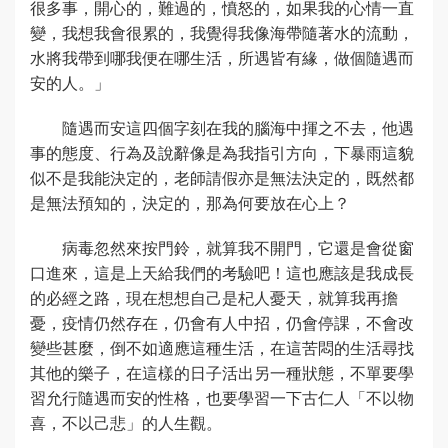
很多事，開心的，難過的，憤怒的，如果我的心情一直
變，我想我會很累的，我覺得我像海帶隨著水的流動，
水將我帶到哪我便在哪生活，所遇皆有緣，做個隨遇而
安的人。」
隨遇而安這四個字刻在我的腦海中揮之不去，他遇
事的態度、行為及說辭像是為我指引方向，下暴雨這貌
似不是我能決定的，老師請假亦是無法決定的，既然都
是無法預知的，決定的，那為何要放在心上？
病毒忽然來按門鈴，就算我不開門，它還是會從窗
口進來，這是上天給我們的考驗吧！這也應該是我成長
的必經之路，現在想想自己是杞人憂天，就算我再擔
憂，疫情仍然存在，仍會有人中招，仍會停課，不會改
變些甚麼，倒不如適應這種生活，在這苦悶的生活尋找
其他的樂子，在這樣的日子活出另一種狀態，不單要學
習允行隨遇而安的性格，也要學習一下古仁人「不以物
喜，不以己悲」的人生觀。