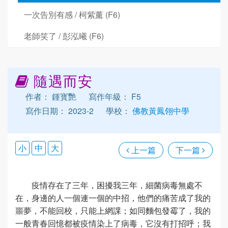
一次告別有感 / 柯紫薰 (F6)
老師笑了 / 彭泓曦 (F6)
隨遇而安
作者： 鍾寳艷
寫作年級： F5
寫作日期： 2023-2
學校：
佛教黃鳳翎中學
小
中
大
上一篇
下一篇
疫情存在了三年，困擾我三年，細菌病毒無處不
在，身邊的人一個連一個的中招，他們的痛苦成了我的
噩夢，不能回校，只能上網課；如同麵包發霉了，我的
一般青春回憶都被疫情染上了病毒，它沒有打招呼；我