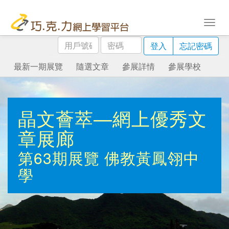
用
密
登入
忘記密碼
戶
碼
號
最新一期展覽
隨選文章
參展詳情
參展學校
碼
晶文薈萃—網上優秀文
章展廊
第63期展覽
佛教黃鳳翎中
學