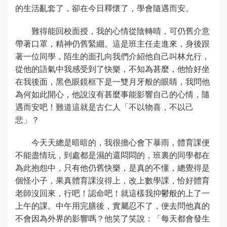
的生活亂套了，卻在今日釋懷了，學會隨遇而安。
難得能回校面授，我的心情從陰轉晴，可仍舊介意
帶著口罩，精神仍舊緊綳。這是班主任走進來，身後跟
著一位同學，陌生的面孔向我們介紹他自己叫林允行，
從他的語氣中我感受到了快樂，不知為甚麼，他恰好坐
在我後面，黑色眼鏡框下是一雙月牙般的眼睛，我問他
為何如此開心，他說沒有甚麼事能影響自己的心情，隨
遇而安吧！難道這就是古仁人「不以物喜，不以己
悲」？
今天天總是暗暗的，我很擔心會下暴雨，體育課便
不能盡情玩，到處都是濕的還悶悶的，班裏的同學都在
為此抱怨中，只有他仍舊快樂，是真的不懂，總覺得是
個怪小子，果真體育課沒得上，改上數學課，恰好體育
老師沒回來，行吧！認命吧！就這樣我抑鬱般的上了一
上午的課。中午用完膳後，實屬忍不了，便去問他真的
不會因為外界的影響嗎？他笑了笑說：「每天都會發生