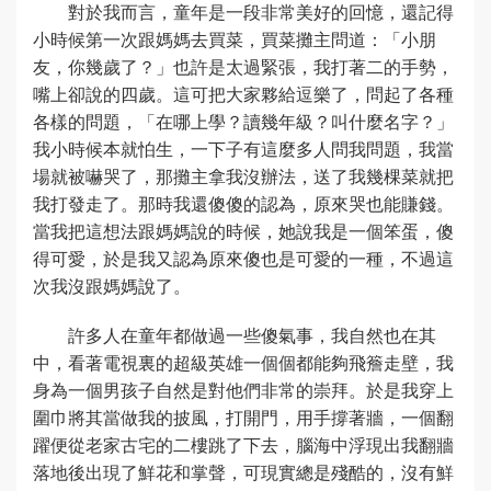
對於我而言，童年是一段非常美好的回憶，還記得
小時候第一次跟媽媽去買菜，買菜攤主問道：「小朋
友，你幾歲了？」也許是太過緊張，我打著二的手勢，
嘴上卻說的四歲。這可把大家夥給逗樂了，問起了各種
各樣的問題，「在哪上學？讀幾年級？叫什麼名字？」
我小時候本就怕生，一下子有這麼多人問我問題，我當
場就被嚇哭了，那攤主拿我沒辦法，送了我幾棵菜就把
我打發走了。那時我還傻傻的認為，原來哭也能賺錢。
當我把這想法跟媽媽說的時候，她說我是一個笨蛋，傻
得可愛，於是我又認為原來傻也是可愛的一種，不過這
次我沒跟媽媽說了。
許多人在童年都做過一些傻氣事，我自然也在其
中，看著電視裏的超級英雄一個個都能夠飛簷走壁，我
身為一個男孩子自然是對他們非常的崇拜。於是我穿上
圍巾將其當做我的披風，打開門，用手撐著牆，一個翻
躍便從老家古宅的二樓跳了下去，腦海中浮現出我翻牆
落地後出現了鮮花和掌聲，可現實總是殘酷的，沒有鮮