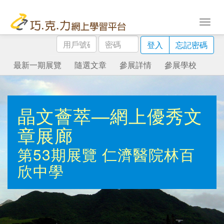
用
密
登入
忘記密碼
戶
碼
號
最新一期展覽
隨選文章
參展詳情
參展學校
碼
晶文薈萃—網上優秀文
章展廊
第53期展覽
仁濟醫院林百
欣中學