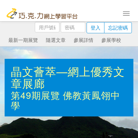
用
密
登入
忘記密碼
戶
碼
號
最新一期展覽
隨選文章
參展詳情
參展學校
碼
晶文薈萃—網上優秀文
章展廊
第49期展覽
佛教黃鳳翎中
學