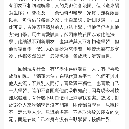
有朋友互相切磋解難，人的見識便會淺陋。但《送東陽
寫生序》中曾提及：「余幼時即嗜學。家貧，無從致書
以觀，每假借於藏書之家，手自筆錄，計日以還。」由
此可見，古時家境清貧的人無法上學，但他們仍有其他
方法自學。馬生喜愛讀書，卻因家境貧困以致他無法上
學，他結識不到新朋友，也無法與人互相切磋學習。但
他會靠自學，借別人的書抄寫來學習。即使天氣有多寒
冷，他都依然如是，最後也得一番成就，流芳百世。
回到現今社會，有些學生喜歡獨自一人，有些喜歡
成群結隊。「獨孤大俠」在現代實為平常，他們不與其
他人交流，不與別人同行，喜歡獨來獨往，也喜歡自己
一人學習。這卻不會阻礙他們吸收知識，因為現今科技
如此發達，有什麼不明白便可上網尋找答案。故此，對
於部分人來說獨學是沒有問題，即便獨自學習，見識也
不一定比別人少。見識的多寡，不是取決於與朋友的交
流，而是在於自己本身有沒有主動學習，接觸世界。