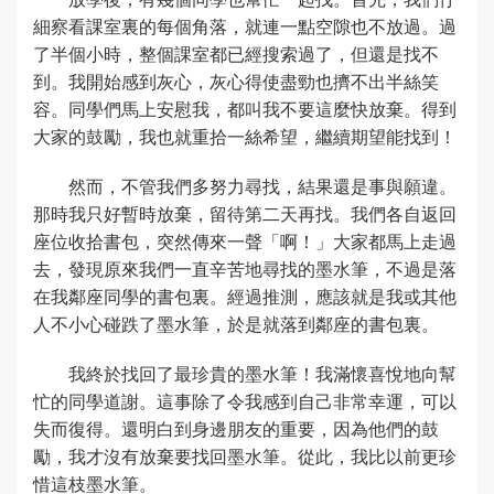
細察看課室裏的每個角落，就連一點空隙也不放過。過
了半個小時，整個課室都已經搜索過了，但還是找不
到。我開始感到灰心，灰心得使盡勁也擠不出半絲笑
容。同學們馬上安慰我，都叫我不要這麼快放棄。得到
大家的鼓勵，我也就重拾一絲希望，繼續期望能找到！
然而，不管我們多努力尋找，結果還是事與願違。
那時我只好暫時放棄，留待第二天再找。我們各自返回
座位收拾書包，突然傳來一聲「啊！」大家都馬上走過
去，發現原來我們一直辛苦地尋找的墨水筆，不過是落
在我鄰座同學的書包裏。經過推測，應該就是我或其他
人不小心碰跌了墨水筆，於是就落到鄰座的書包裏。
我終於找回了最珍貴的墨水筆！我滿懷喜悅地向幫
忙的同學道謝。這事除了令我感到自己非常幸運，可以
失而復得。還明白到身邊朋友的重要，因為他們的鼓
勵，我才沒有放棄要找回墨水筆。從此，我比以前更珍
惜這枝墨水筆。