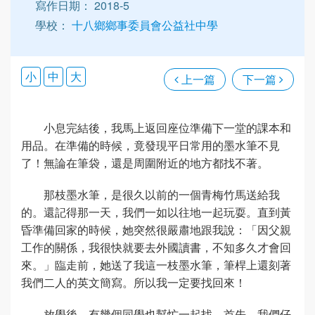
寫作日期： 2018-5
學校：
十八鄉鄉事委員會公益社中學
小
中
大
上一篇
下一篇
小息完結後，我馬上返回座位準備下一堂的課本和
用品。在準備的時候，竟發現平日常用的墨水筆不見
了！無論在筆袋，還是周圍附近的地方都找不著。
那枝墨水筆，是很久以前的一個青梅竹馬送給我
的。還記得那一天，我們一如以往地一起玩耍。直到黃
昏準備回家的時候，她突然很嚴肅地跟我說：「因父親
工作的關係，我很快就要去外國讀書，不知多久才會回
來。」臨走前，她送了我這一枝墨水筆，筆桿上還刻著
我們二人的英文簡寫。所以我一定要找回來！
放學後，有幾個同學也幫忙一起找。首先，我們仔