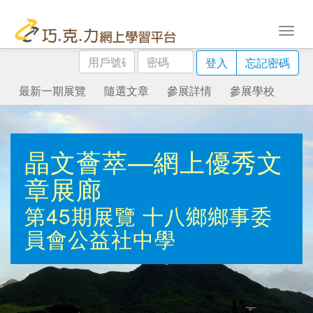
用
密
登入
忘記密碼
戶
碼
號
最新一期展覽
隨選文章
參展詳情
參展學校
碼
晶文薈萃—網上優秀文
章展廊
第45期展覽
十八鄉鄉事委
員會公益社中學