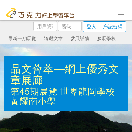
用
密
登入
忘記密碼
戶
碼
號
最新一期展覽
隨選文章
參展詳情
參展學校
碼
晶文薈萃—網上優秀文
章展廊
第45期展覽
世界龍岡學校
黃耀南小學