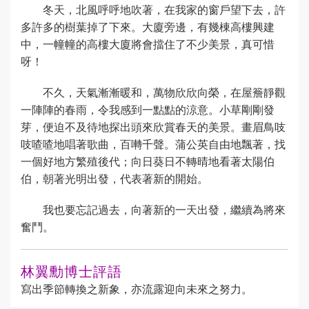
冬天，北風呼呼地吹著，在我家的窗戶望下去，許
多許多的樹葉掉了下來。大廈旁邊，有幾棟高樓興建
中，一幢幢的高樓大廈將會擋住了不少美景，真可惜
呀！
不久，天氣漸漸暖和，萬物欣欣向榮，在屋簷靜觀
一陣陣的春雨，令我感到一點點的涼意。小草剛剛發
芽，便迫不及待地探出頭來欣賞春天的美景。畫眉鳥吱
吱喳喳地唱著歌曲，百囀千聲。蒲公英自由地飄著，找
一個好地方繁殖後代；向日葵日不轉晴地看著太陽伯
伯，朝著光明出發，代表著新的開始。
我也要忘記過去，向著新的一天出發，繼續為將來
奮鬥。
林翼勳博士評語
寫出季節轉換之新象，亦流露迎向未來之努力。