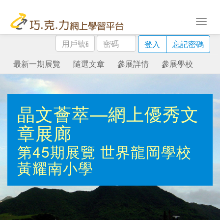
用
密
登入
忘記密碼
戶
碼
號
最新一期展覽
隨選文章
參展詳情
參展學校
碼
晶文薈萃—網上優秀文
章展廊
第45期展覽
世界龍岡學校
黃耀南小學