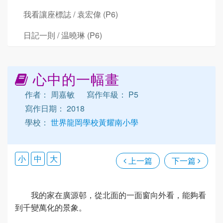
我看讓座標誌 / 袁宏偉 (P6)
日記一則 / 温曉琳 (P6)
心中的一幅畫
作者： 周嘉敏
寫作年級： P5
寫作日期： 2018
學校：
世界龍岡學校黃耀南小學
小
中
大
上一篇
下一篇
我的家在廣源邨，從北面的一面窗向外看，能夠看
到千變萬化的景象。