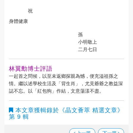
祝
身體健康
孫
小明敬上
二月七日
林翼勳博士評語
一起首之問候，以至未返鄉探親為憾，便充溢祖孫之
情。繼以述學校生活及「背生肖」，尤見爺爺之教益深
誌不忘。以「紅包狗」作結，文意蕩漾不盡。
本文章獲輯錄於
《晶文薈萃 精選文章》
第 9 輯
上一篇
下一篇