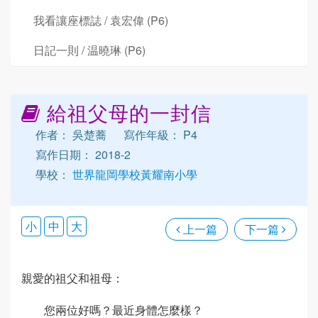
我看讓座標誌 / 袁宏偉 (P6)
日記一則 / 温曉琳 (P6)
給祖父母的一封信
作者： 吳楚蕎
寫作年級： P4
寫作日期： 2018-2
學校：
世界龍岡學校黃耀南小學
小
中
大
上一篇
下一篇
親愛的祖父和祖母：
您兩位好嗎？最近身體怎麼樣？