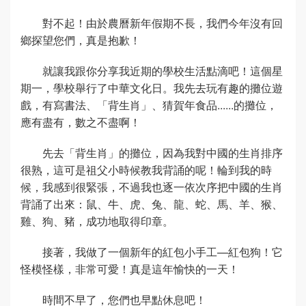
對不起！由於農曆新年假期不長，我們今年沒有回
鄉探望您們，真是抱歉！
就讓我跟你分享我近期的學校生活點滴吧！這個星
期一，學校舉行了中華文化日。我先去玩有趣的攤位遊
戲，有寫書法、「背生肖」、猜賀年食品......的攤位，
應有盡有，數之不盡啊！
先去「背生肖」的攤位，因為我對中國的生肖排序
很熟，這可是祖父小時候教我背誦的呢！輪到我的時
候，我感到很緊張，不過我也逐一依次序把中國的生肖
背誦了出來：鼠、牛、虎、兔、龍、蛇、馬、羊、猴、
雞、狗、豬，成功地取得印章。
接著，我做了一個新年的紅包小手工—紅包狗！它
怪模怪樣，非常可愛！真是這年愉快的一天！
時間不早了，您們也早點休息吧！