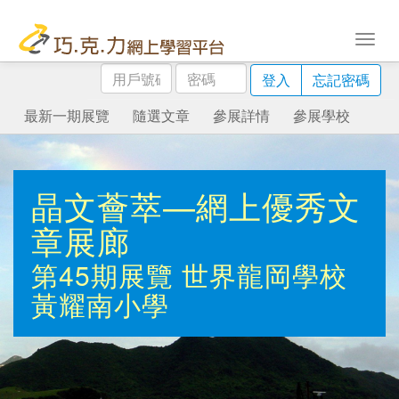
用
密
登入
忘記密碼
戶
碼
號
最新一期展覽
隨選文章
參展詳情
參展學校
碼
晶文薈萃—網上優秀文
章展廊
第45期展覽
世界龍岡學校
黃耀南小學