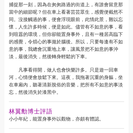
捕捉那一刻，因為在匆匆路過的街道上，有誰會留意那
當中的細節呢？但在車上看著芸芸眾生，感覺便截然不
同。沒接觸過的事，便會浮現眼前，此情此景，難以忘
懷，人生許多時候，便是如此。儘管有不如意的事，看
到喧囂的環境，但你卻能置身事外，且有一種居高臨下
的感覺，令煩心的事拋於腦後。所以，只要每逢有不如
意的事，我總會沉重地上車，讓風景把不如意的事沖
淡，最後消失，然後轉身輕鬆的下車。
凡事看得開，做人也會快樂許多。只是遊一回車
河，心情便會放鬆下來。這夜，我拖著沉重的身軀，坐
在車廂內，聽著清新脫俗的音樂，把所有不如意的事淡
忘，然後消失於漆黑中。
林翼勳博士評語
小小年紀，能置身事外以觀物，亦頗有體認。