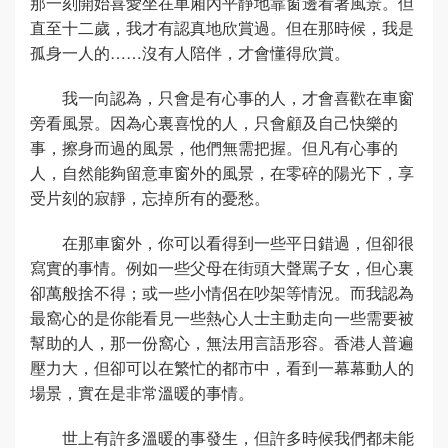
那一刻開始喜愛坐在車廂內平靜地靠窗邊看著風景。但
直至十二歲，我才有認真地欣賞過。但在那時候，我是
孤身一人的……沒有人陪伴，才會懂得欣賞。
我一向認為，只會是有心事的人，才會喜歡在車窗
旁看風景。因為心裏喜悅的人，只會顧及自己快樂的
事，擦身而過的風景，他們無需把握。但凡有心事的
人，自然能夠留意車窗外的風景，在零碎的陽光下，享
受片刻的寂靜，忘掉所有的憂愁。
在那車窗外，你可以看得到一些平日錯過，但卻很
寫實的事情。例如一些父母在街頭大聲罵子女，但心裏
卻萬般捨不得；或一些小情侶在吵架等情況。而我認為
最窩心的是你能看見一些熱心人士主動走向一些需要被
幫助的人，那一份窩心，無法用言語形容。香港人普遍
壓力大，但卻可以在繁忙的都市中，看到一幕幕動人的
場景，實在是非常溫暖的事情。
世上有許多溫暖的事發生，但許多時候我們都未能