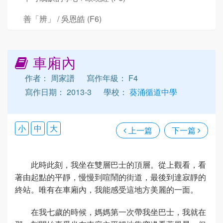
善「辨」 / 吳恩皓 (F6)
車廂內
作者： 周家譜
寫作年級： F4
寫作日期： 2013-3
學校：
葵涌循道中學
小
中
大
上一篇
下一篇
此時此刻，我坐在雙層巴士的頂層。從上觀看，看
著由起點的平靜，慢慢到喧鬧的街道，最後到達寂靜的
終站。唯有在車廂內，我能感受這地方美麗的一面。
在我七歲的時候，媽媽第一次帶我坐巴士，我就在