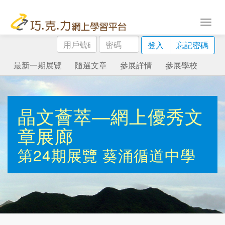
用
密
登入
忘記密碼
戶
碼
號
最新一期展覽
隨選文章
參展詳情
參展學校
碼
晶文薈萃—網上優秀文
章展廊
第24期展覽
葵涌循道中學