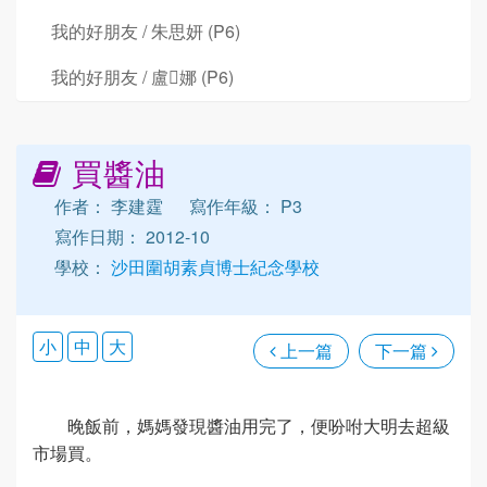
我的好朋友 / 朱思妍 (P6)
我的好朋友 / 盧娜 (P6)
買醬油
作者： 李建霆
寫作年級： P3
寫作日期： 2012-10
學校：
沙田圍胡素貞博士紀念學校
小
中
大
上一篇
下一篇
晚飯前，媽媽發現醬油用完了，便吩咐大明去超級
市場買。