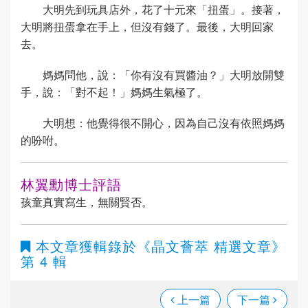
大明先到玩具店外，花了十元來「扭蛋」。接著，
大明將扭蛋拿在手上，但沒有錢了。最後，大明回家
去。
媽媽問他，說：「你有沒有買醬油？」大明放開雙
手，說：「對不起！」媽媽生氣極了。
大明想：他覺得很不開心，因為自己沒有依照媽媽
的吩咐。
林翼勳博士評語
孩童真實寫生，無關賢否。
本文章獲輯錄於
《晶文薈萃 精選文章》
第 4 輯
上一篇
下一篇