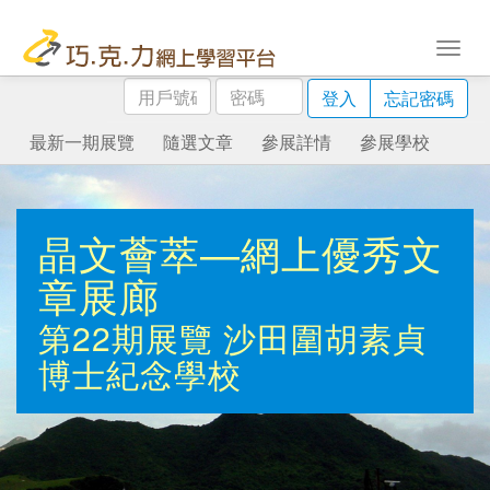
用
密
登入
忘記密碼
戶
碼
號
最新一期展覽
隨選文章
參展詳情
參展學校
碼
晶文薈萃—網上優秀文
章展廊
第22期展覽
沙田圍胡素貞
博士紀念學校