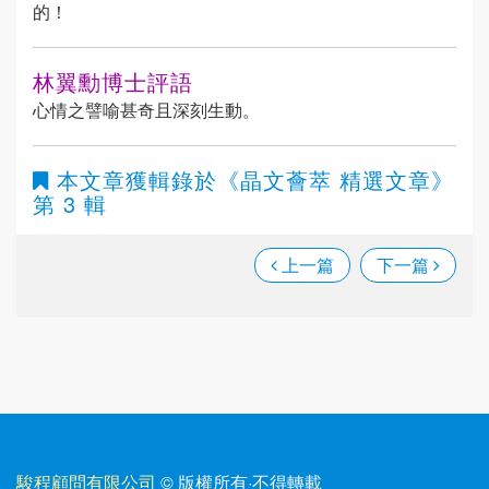
的！
林翼勳博士評語
心情之譬喻甚奇且深刻生動。
本文章獲輯錄於
《晶文薈萃 精選文章》
第 3 輯
上一篇
下一篇
駿程顧問有限公司
© 版權所有
·
不得轉載