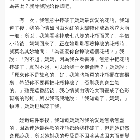
為甚麼？就等我說給你聽吧。
有一次，我無意中摔破了媽媽最喜愛的花瓶。我知
道了後，我的心情如同由火紅的太陽轉化成為滂沱大雨
一般；所以，我就看著摔成七八塊的花瓶而哭了。半個
小時後，媽媽回來了。正在她剛剛看著摔破的花瓶時，
就莫名其妙地問：「為甚麼你會摔破這個花瓶？」我
說：「對不起，媽媽。因為我在看書時，無意中把花瓶
摔破了，真對不起。可以給我一次機會嗎？」媽媽說：
「原來你不是故意的。好，我就將新買的花瓶擺在書櫃
裏，希望你不要再把花瓶摔破了，否則我真會生氣
的。」聽完這番話後，我心情就由滂沱大雨變成了色彩
斑斕的彩虹，所以我高興地說：「我知道了，媽媽。」
頓時，媽媽也原諒了我。
經過這件事後，我知道媽媽對我的愛是無窮無盡
的，因為連她最喜歡的花瓶都給我摔破了，但是她仍然
會原諒我，所以她對我的母愛是不因著某些因素而更變