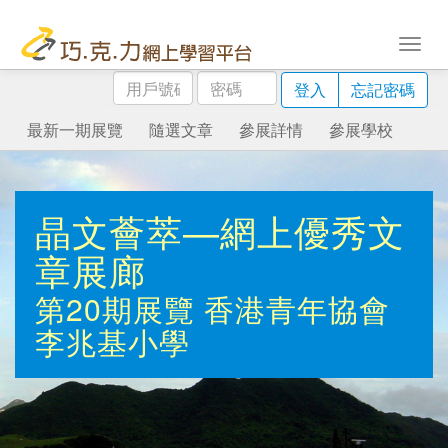
用
密
登入
忘記密碼
戶
碼
號
最新一期展覽
隨選文章
參展詳情
參展學校
碼
晶文薈萃—網上優秀文
章展廊
第20期展覽
香港青年協會
李兆基小學