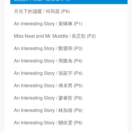
月光下的溫暖 / 何筠苗 (P6)
An Interesting Story / 黃晞琳 (P1)
Miss Neat and Mr. Muddle / 吳芷彤 (P2)
An Interesting Story / 鄭選明 (P3)
An Interesting Story / 周樂為 (P4)
An Interesting Story / 張延宇 (P4)
An Interesting Story / 傅卓男 (P5)
An Interesting Story / 廖睿哲 (P6)
An Interesting Story / 林加禧 (P6)
An Interesting Story / 關依雯 (P6)