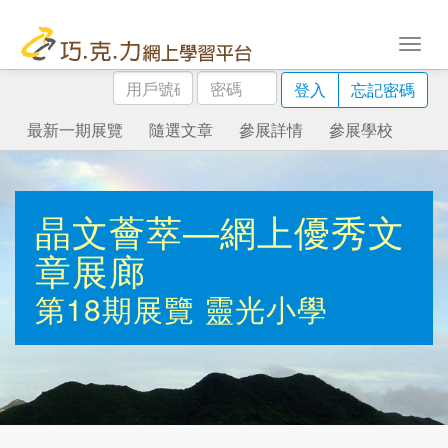
用
密
登入
忘記密碼
戶
碼
號
最新一期展覽
隨選文章
參展詳情
參展學校
碼
晶文薈萃—網上優秀文
章展廊
第18期展覽
靈光小學