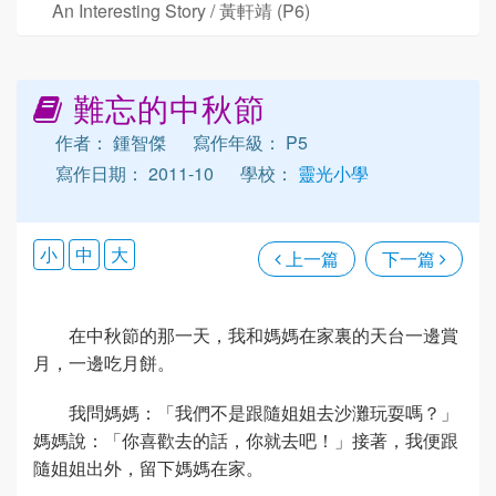
An Interesting Story / 黃軒靖 (P6)
難忘的中秋節
作者： 鍾智傑
寫作年級： P5
寫作日期： 2011-10
學校：
靈光小學
小
中
大
上一篇
下一篇
在中秋節的那一天，我和媽媽在家裏的天台一邊賞
月，一邊吃月餅。
我問媽媽：「我們不是跟隨姐姐去沙灘玩耍嗎？」
媽媽說：「你喜歡去的話，你就去吧！」接著，我便跟
隨姐姐出外，留下媽媽在家。