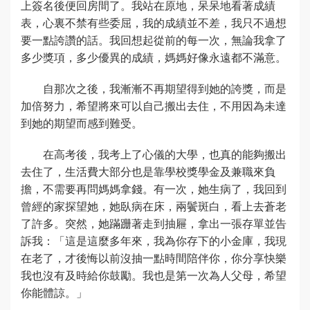
上簽名後便回房間了。我站在原地，呆呆地看著成績
表，心裏不禁有些委屈，我的成績並不差，我只不過想
要一點誇讚的話。我回想起從前的每一次，無論我拿了
多少獎項，多少優異的成績，媽媽好像永遠都不滿意。
自那次之後，我漸漸不再期望得到她的誇獎，而是
加倍努力，希望將來可以自己搬出去住，不用因為未達
到她的期望而感到難受。
在高考後，我考上了心儀的大學，也真的能夠搬出
去住了，生活費大部分也是靠學校獎學金及兼職來負
擔，不需要再問媽媽拿錢。有一次，她生病了，我回到
曾經的家探望她，她臥病在床，兩鬢斑白，看上去蒼老
了許多。突然，她蹣跚著走到抽屜，拿出一張存單並告
訴我：「這是這麼多年來，我為你存下的小金庫，我現
在老了，才後悔以前沒抽一點時間陪伴你，你分享快樂
我也沒有及時給你鼓勵。我也是第一次為人父母，希望
你能體諒。」