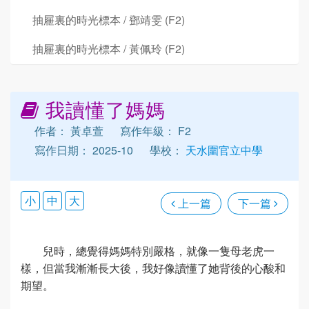
抽屜裏的時光標本 / 鄧靖雯 (F2)
抽屜裏的時光標本 / 黃佩玲 (F2)
我讀懂了媽媽
作者： 黃卓萱
寫作年級： F2
寫作日期： 2025-10
學校：
天水圍官立中學
小
中
大
上一篇
下一篇
兒時，總覺得媽媽特別嚴格，就像一隻母老虎一
樣，但當我漸漸長大後，我好像讀懂了她背後的心酸和
期望。