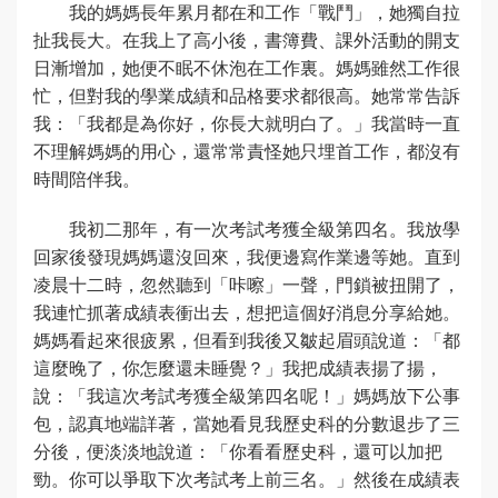
我的媽媽長年累月都在和工作「戰鬥」，她獨自拉
扯我長大。在我上了高小後，書簿費、課外活動的開支
日漸增加，她便不眠不休泡在工作裏。媽媽雖然工作很
忙，但對我的學業成績和品格要求都很高。她常常告訴
我：「我都是為你好，你長大就明白了。」我當時一直
不理解媽媽的用心，還常常責怪她只埋首工作，都沒有
時間陪伴我。
我初二那年，有一次考試考獲全級第四名。我放學
回家後發現媽媽還沒回來，我便邊寫作業邊等她。直到
凌晨十二時，忽然聽到「咔嚓」一聲，門鎖被扭開了，
我連忙抓著成績表衝出去，想把這個好消息分享給她。
媽媽看起來很疲累，但看到我後又皺起眉頭說道：「都
這麼晚了，你怎麼還未睡覺？」我把成績表揚了揚，
說：「我這次考試考獲全級第四名呢！」媽媽放下公事
包，認真地端詳著，當她看見我歷史科的分數退步了三
分後，便淡淡地說道：「你看看歷史科，還可以加把
勁。你可以爭取下次考試考上前三名。」然後在成績表