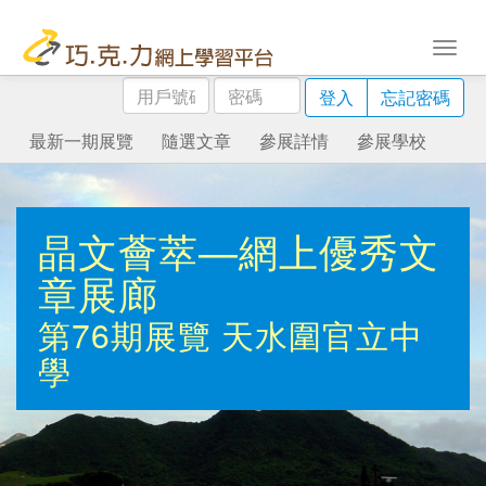
用
密
登入
忘記密碼
戶
碼
號
最新一期展覽
隨選文章
參展詳情
參展學校
碼
晶文薈萃—網上優秀文
章展廊
第76期展覽
天水圍官立中
學