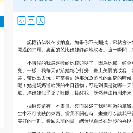
小
中
大
記憶彷似裝在收納盒。如果你不去翻找，它就會被
開過的抽屜。裏面的芭比娃娃靜靜地躺著。這一瞬間，
小時候的我最喜歡給她梳頭髮了，因為她那一頭金
兒」一樣，我每天都給她精心打扮，畫上美麗的妝容、
裳，帶她出去玩，每當看到她那沉魚落雁的面貌的時候
呢！她是媽媽送給我的生日禮物，可是到底是從哪一天
道。洋娃娃似乎眨了眨眼，提醒我：既然無法預測未來
抽屜裏還有一本畫冊。裏面裝滿了我那稚嫩的筆觸
生中不可或缺的東西。當我不開心時，畫畫可以讓我平
美好的一刻。看回以前的畫，總發現自己在進步的喜悅