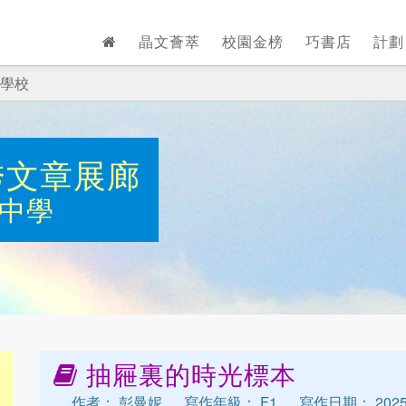
晶文薈萃
校園金榜
巧書店
計
學校
秀文章展廊
中學
抽屜裏的時光標本
作者： 彭曼妮
寫作年級： F1
寫作日期： 2025