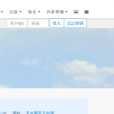
劃
出版
報名
作家專欄
用
密
登入
忘記密碼
戶
碼
號
碼
-10
學校：
天水圍官立中學