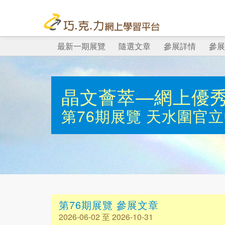
最新一期展覽
隨選文章
參展詳情
參展
晶文薈萃—網上優
第76期展覽
天水圍官立
第76期展覽 參展文章
2026-06-02 至 2026-10-31