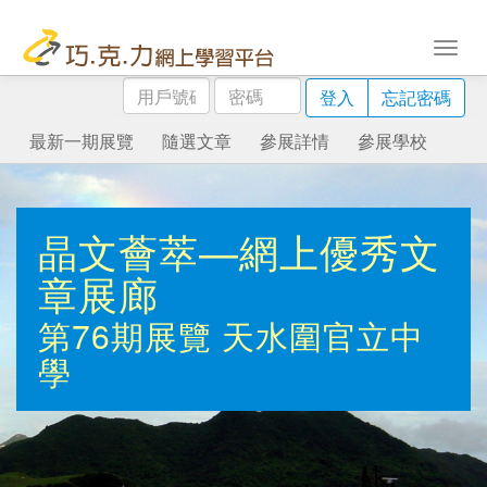
用
密
登入
忘記密碼
戶
碼
號
最新一期展覽
隨選文章
參展詳情
參展學校
碼
晶文薈萃—網上優秀文
章展廊
第76期展覽
天水圍官立中
學