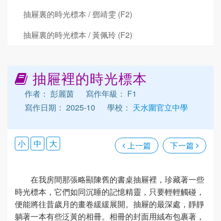
抽屜裏的時光標本 / 鄧靖雯 (F2)
抽屜裏的時光標本 / 黃佩玲 (F2)
抽屜裡的時光標本
作者： 彭麗茵
寫作年級： F1
寫作日期： 2025-10
學校：
天水圍官立中學
小
中
大
上一篇
下一篇
在我房間那張略顯陳舊的書桌抽屜裡，珍藏著一些
時光標本，它們如同沉睡的記憶精靈，只要輕輕觸碰，
便能將往昔歲月的畫卷緩緩展開。抽屜的最深處，靜靜
躺著一本有些泛黃的相冊。相冊的封面用絨布包裹著，