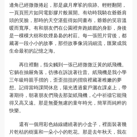
邊角已經微微捲起，那是歲月摩挲的痕跡。輕輕翻開，
一頁頁照片如同電影膠片般展開。有幼時我騎在爺爺肩
頭的笑臉，那時的天空湛藍得如同畫布，爺爺的笑容溫
暖而寬厚。有和朋友們在公園裡奔跑嬉戲的身影，身後
是一棵棵大樹和炊煙裊裊的村莊。每一張照片背後，都
藏著一段小小的故事，那些故事像涓涓細流，匯聚成我
生命最初的記憶之海。
再往裡翻，指尖觸到一張已經微微泛黃的紙飛機。
它躺在抽屜角落，彷彿在訴說著往昔。紙飛機是我小學
三年級時親手摺的，歪歪扭扭的摺痕裡藏著稚嫩的夢
想。記得當時課間休息，陽光透過窗戶灑在課桌上，帶
著期待，朝著朋友們飛去那架紙飛機，心中祈禱它能飛
得又高又遠。那是無憂無慮的童年時光，簡單而純粹的
快樂。
還有一個用彩色絲線纏繞著的小盒子，裡面裝著幾
片乾枯的樹葉和一朵小小的乾花。那是去年秋天，我在