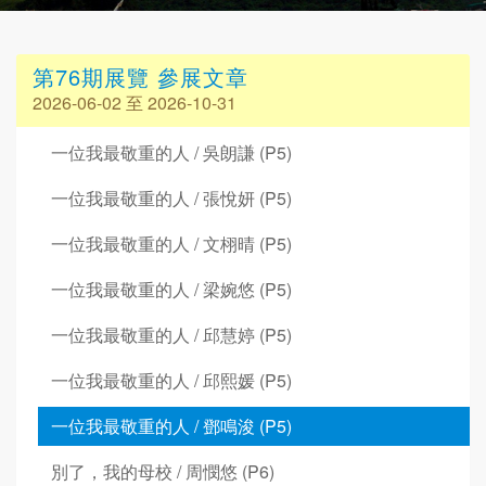
第76期展覽 參展文章
2026-06-02 至 2026-10-31
一位我最敬重的人 / 吳朗謙 (P5)
一位我最敬重的人 / 張悅妍 (P5)
一位我最敬重的人 / 文栩晴 (P5)
一位我最敬重的人 / 梁婉悠 (P5)
一位我最敬重的人 / 邱慧婷 (P5)
一位我最敬重的人 / 邱熙媛 (P5)
一位我最敬重的人 / 鄧鳴浚 (P5)
別了，我的母校 / 周憫悠 (P6)