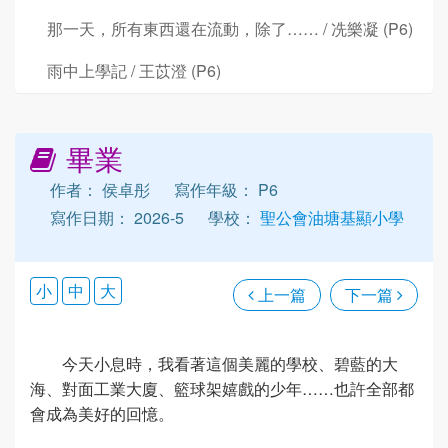
那一天，所有東西還在流動，除了…… / 冼樂凝 (P6)
雨中上學記 / 王苡澄 (P6)
畢業
作者： 侯卓彤
寫作年級： P6
寫作日期： 2026-5
學校：
聖公會油塘基顯小學
小
中
大
上一篇
下一篇
今天小息時，我看著這個美麗的學校、碧藍的大
海、對面工業大廈、籃球架嬉戲的少年……也許全部都
會成為美好的回憶。