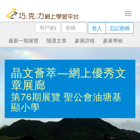
用
密
登入
忘記密碼
戶
碼
號
最新一期展覽
隨選文章
參展詳情
參展學校
碼
晶文薈萃—網上優秀文
章展廊
第76期展覽
聖公會油塘基
顯小學