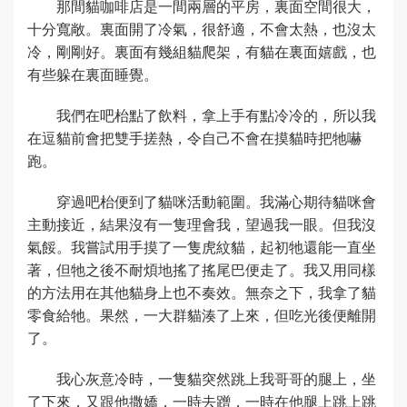
那間貓咖啡店是一間兩層的平房，裏面空間很大，
十分寬敞。裏面開了冷氣，很舒適，不會太熱，也沒太
冷，剛剛好。裏面有幾組貓爬架，有貓在裏面嬉戲，也
有些躲在裏面睡覺。
我們在吧枱點了飲料，拿上手有點冷冷的，所以我
在逗貓前會把雙手搓熱，令自己不會在摸貓時把牠嚇
跑。
穿過吧枱便到了貓咪活動範圍。我滿心期待貓咪會
主動接近，結果沒有一隻理會我，望過我一眼。但我沒
氣餒。我嘗試用手摸了一隻虎紋貓，起初牠還能一直坐
著，但牠之後不耐煩地搖了搖尾巴便走了。我又用同樣
的方法用在其他貓身上也不奏效。無奈之下，我拿了貓
零食給牠。果然，一大群貓湊了上來，但吃光後便離開
了。
我心灰意冷時，一隻貓突然跳上我哥哥的腿上，坐
了下來，又跟他撒嬌，一時去蹭，一時在他腿上跳上跳