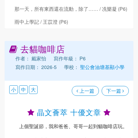
那一天，所有東西還在流動，除了…… / 冼樂凝 (P6)
雨中上學記 / 王苡澄 (P6)
去貓咖啡店
作者： 戴家怡
寫作年級： P6
寫作日期： 2026-5
學校：
聖公會油塘基顯小學
小
中
大
上一篇
下一篇
晶文薈萃 十優文章
上個聖誕節，我和爸爸、哥哥一起到貓咖啡店玩。