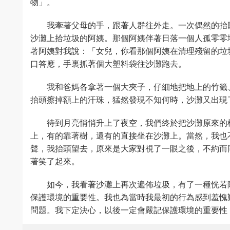
物」。
我牽著父母的手，跟著人群往外走。一次偶然的抬
沙灘上拾垃圾的阿姨。那個阿姨伴著日落一個人孤零零
著阿姨對我說：「女兒，你看那個阿姨在清理殘留的垃
口答應，手裏抓著個大塑料袋往沙灘跑去。
我和爸媽各拿著一個大夾子，仔細地把地上的竹籤
抬頭擦掉額上的汗珠，猛然發現不知何時，沙灘又出現
待到月亮悄悄升上了夜空，我們終於把沙灘原來的
上，有的靠著樹，還有的直接坐在沙灘上。當然，我也
聲，我抬頭望去，原來是大家對視了一眼之後，不約而
著笑了起來。
如今，我看著沙灘上再次遍佈垃圾，有了一種恍若
保護環境的重要性。我也為當時我最初的行為感到羞愧
問題。我下定決心，以後一定會嚴記保護環境的重要性