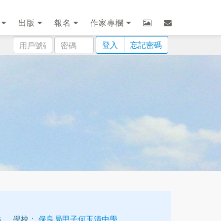
劃
出版
報名
作家專欄
用
密
登入
忘記密碼
戶
碼
號
碼
6
學校：
保良局甲子何玉清中學