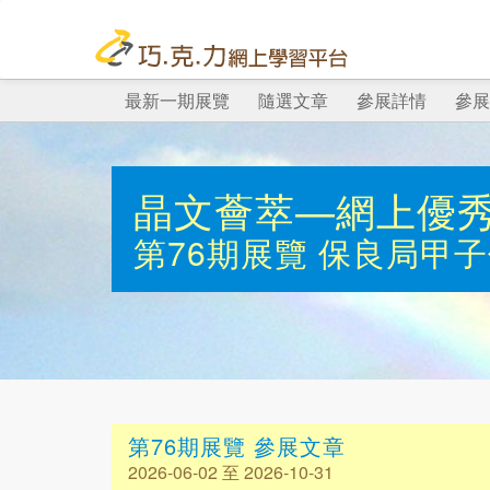
最新一期展覽
隨選文章
參展詳情
參展
晶文薈萃—網上優
第76期展覽
保良局甲子
第76期展覽 參展文章
2026-06-02 至 2026-10-31