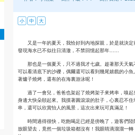
小
中
大
又是一年的夏天，我恰好到內地探親，於是就決定
發現海水已不似往日清澈，不禁回憶起那年……
那也是一個夏天，只不過我才七歲。趁著那天天氣
可以看清底下的沙礫，偶爾還可以看到幾尾嬉戲的小魚
著爐子燒烤，還有的在海裏游泳呢！
過了一會兒，爸爸也架起了燒烤架子來烤串，嗅起
身邊大快朵頤起來。我摸著圓滾滾的肚子，心裏忍不住
串，還可以欣賞怡人的風景，這次出來玩可真滿足！
時間過得很快，吃飽喝足已經是傍晚了，遊客們陸
放眼望去，竟然一個垃圾箱都沒有！我眼睛滴溜溜一轉