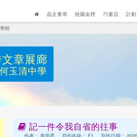
晶文薈萃
校園金榜
巧書店
計
學校
秀文章展廊
何玉清中學
記一件令我自省的往事
作者： 李雨柔
寫作年級： F1
寫作日期： 202