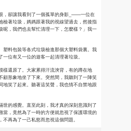
眼，卻讓我看到了一個孤單的身影_——一位在
地檢著垃圾，媽媽跟著我的視線望過去，然後指
圾呢，我們也去幫忙清理一下，怎麼樣？」我一
、塑料包裝等各式垃圾檢進那個大塑料袋裏。我
了一位有又一位的遊客一起清理著垃圾。
模樣還原了。大家累得汗流浹背，有的蹲在地
不顧形象地坐了下來。突然間，我聽到了一陣笑
同地笑了起來。聽著這笑聲，我也情不自禁地跟
隔世的感覺。直至此刻，我才真的深刻意識到了
難當，竟然為了一時的方便就忽視了保護環境的
，不再為了一己私慾而忽視這個問題。