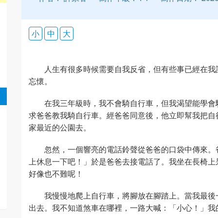
小
中
大
人生有很多時候需要自我反省，但有些事已經在我
忘懷。
在我三年級時，我不會騎自行車，但我渴望能學會
求爸爸教我騎自行車。經爸爸同意後，他立即幫我把自
家最近的公園去。
忽然，一個響亮的電話鈴聲從爸爸的口袋中傳來。
上休息一下吧！」於是爸爸去接電話了。我坐在長椅上
好像也不難呢！
我慢慢地爬上自行車，將腳放在腳踏上。當我最後
出去。我不知道煞車在哪裡，一路大喊：「小心！」我