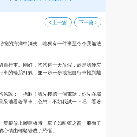
上一篇
下一篇
記憶的海洋中消失，唯獨有一件事至今令我無法
騎自行車。剛好，爸爸這一天放假，於是我便哀
行車的輪胎打氣，並一步一步地把自行車推到離
爸爸說：「抱歉！我先接聽一個電話，你先在場
呆呆地看著單車，心想：不如我試一下吧，看著
一隻腳放上腳踏板時，車子如離弦之箭一般衝了
的心情由輕鬆變成了恐懼。