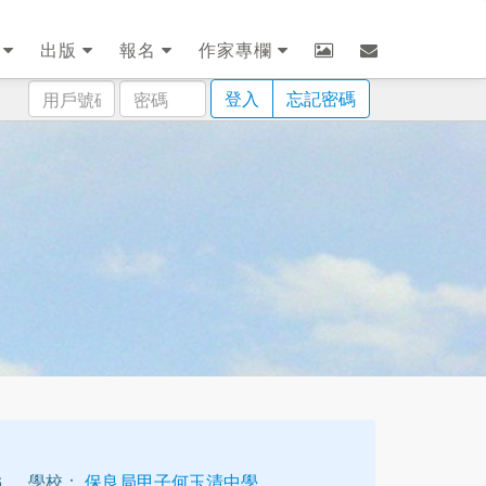
劃
出版
報名
作家專欄
用
密
登入
忘記密碼
戶
碼
號
碼
6
學校：
保良局甲子何玉清中學