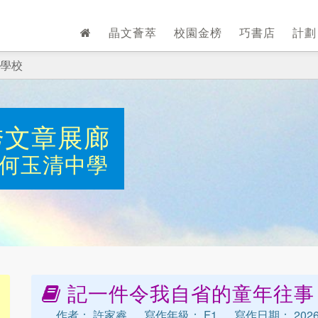
晶文薈萃
校園金榜
巧書店
計
學校
秀文章展廊
何玉清中學
記一件令我自省的童年往事
作者： 許家睿
寫作年級： F1
寫作日期： 202