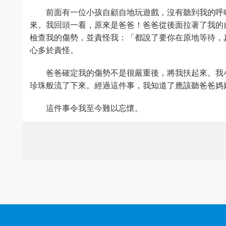
前面有一位小孩自顧自地玩遊戲，沒有聽到我的呼
來。我回頭一看，原來是爸爸！爸爸從後面拉著了我的
檢查我的傷勢，並責怪我：「都說了要你在原地等待，
心多於責怪。
爸爸確定我的傷勢不是很嚴重後，將我扶起來。我
珍珠般流了下來。經過這件事，我知道了應該聽爸爸媽
這件事令我至今難以忘懷。