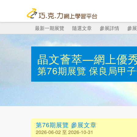
最新一期展覽
隨選文章
參展詳情
參展
晶文薈萃—網上優
第76期展覽
保良局甲子
第76期展覽 參展文章
2026-06-02 至 2026-10-31