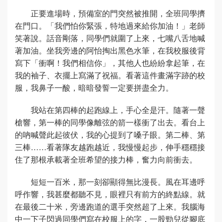
正要進場時，預備室的門突然被推開，全班同學擠
在門口。「我們怕你緊張，特地過來給你加油！」老師
笑著說。話音剛落，同學們就圍了上來，七嘴八舌地喊
著加油。坐我旁邊的阿怡掏出黑色水筆，在我校服後背
寫下「衝啊！我們相信你」，其他人也紛紛拿起筆，在
我的袖子、衣擺上寫滿了祝福。看著這件畫滿字跡的校
服，我鼻子一酸，暗暗發誓一定要拼盡全力。
我站在第四棒的起跑線上，手心全是汗。隨著一聲
槍響，第一棒的同學像離弦的箭一樣衝了出去。看台上
的吶喊聲此起彼伏，我的心提到了嗓子眼。第二棒、第
三棒……看著隊友越跑越近，我慢慢起步，伸手穩穩接
住了那根承載著全班希望的接力棒，奮力向前衝去。
短短一百米，那一刻卻顯得無比漫長。風在耳邊呼
呼作響，我甚麼都聽不見，眼裡只有前方的終點線。就
在最後二十米，旁邊跑道的選手突然超了上來。我腦海
中一下子閃過同學們寫在校服上的字，一股勁兒從腳底