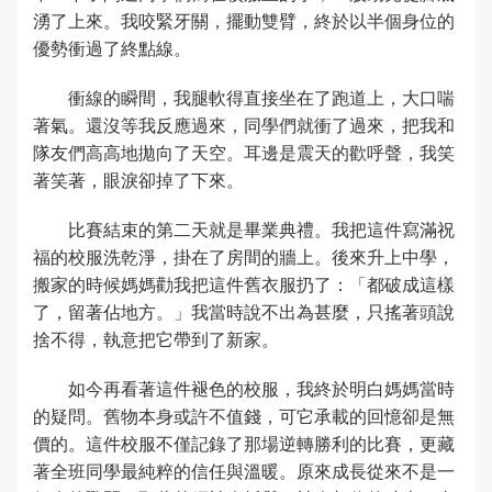
湧了上來。我咬緊牙關，擺動雙臂，終於以半個身位的
優勢衝過了終點線。
衝線的瞬間，我腿軟得直接坐在了跑道上，大口喘
著氣。還沒等我反應過來，同學們就衝了過來，把我和
隊友們高高地拋向了天空。耳邊是震天的歡呼聲，我笑
著笑著，眼淚卻掉了下來。
比賽結束的第二天就是畢業典禮。我把這件寫滿祝
福的校服洗乾淨，掛在了房間的牆上。後來升上中學，
搬家的時候媽媽勸我把這件舊衣服扔了：「都破成這樣
了，留著佔地方。」我當時說不出為甚麼，只搖著頭說
捨不得，執意把它帶到了新家。
如今再看著這件褪色的校服，我終於明白媽媽當時
的疑問。舊物本身或許不值錢，可它承載的回憶卻是無
價的。這件校服不僅記錄了那場逆轉勝利的比賽，更藏
著全班同學最純粹的信任與溫暖。原來成長從來不是一