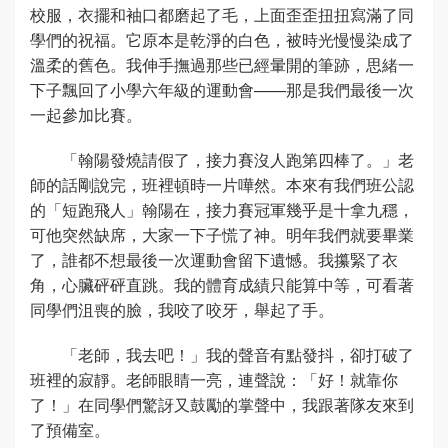
校服，衣擺和袖口都磨起了毛，上面歪歪扭扭寫滿了同
學們的祝福。它原本是乾淨的白色，被時光慢慢染成了
溫柔的舊色。我伸手撫過那些已經暈開的筆跡，思緒一
下子飄回了小學六年級的運動會——那是我們最後一次
一起參加比賽。
「翰陽發燒請假了，接力賽沒人跑第四棒了。」老
師的話剛說完，班裡頓時一片嘩然。本來有我們班公認
的「短跑飛人」翰陽在，接力賽冠軍幾乎是十拿九穩，
可他突然缺席，大家一下子慌了神。明年我們就要畢業
了，誰都不想最後一次運動會留下遺憾。我攥緊了衣
角，心臟砰砰直跳。我的體育成績只能算中等，可看著
同學們沮喪的臉，我咬了咬牙，舉起了手。
「老師，我去吧！」我的聲音有點發抖，卻打破了
班裡的寂靜。老師眼睛一亮，連聲說：「好！就靠你
了！」在同學們驚訝又鼓勵的掌聲中，我跟著隊友來到
了預備室。