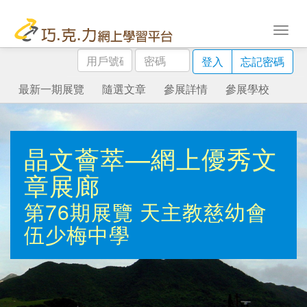
用
密
登入
忘記密碼
戶
碼
號
最新一期展覽
隨選文章
參展詳情
參展學校
碼
晶文薈萃—網上優秀文
章展廊
第76期展覽
天主教慈幼會
伍少梅中學