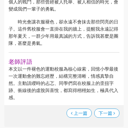
個人的戰鬥，那些曾經被人托舉、被人相信的時光，會
變成我們一輩子的勇氣。
時光會讓衣服褪色，卻永遠不會抹去那些閃亮的日
子。這件舊校服會一直掛在我的牆上，提醒我永遠記得
那年夏天，一群少年用最真誠的方式，告訴我甚麼是團
隊，甚麼是勇氣。
老師評語
本文以一件褪色的運動校服為核心線索，回憶小學最後
一次運動會的難忘經歷，結構完整清晰，情感真摯自
然。主動請纓時的忐忑、同學們寫在校服上的歪扭字
跡、衝線後的虛脫與喜悅，都寫得栩栩如生，極具代入
感。
上一篇
下一篇