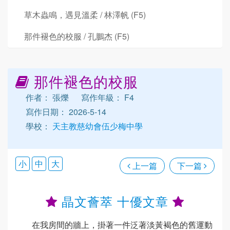
草木蟲鳴，遇見溫柔 / 林澤帆 (F5)
那件褪色的校服 / 孔鵬杰 (F5)
那件褪色的校服
作者： 張爍
寫作年級： F4
寫作日期： 2026-5-14
學校：
天主教慈幼會伍少梅中學
小
中
大
上一篇
下一篇
晶文薈萃 十優文章
在我房間的牆上，掛著一件泛著淡黃褐色的舊運動