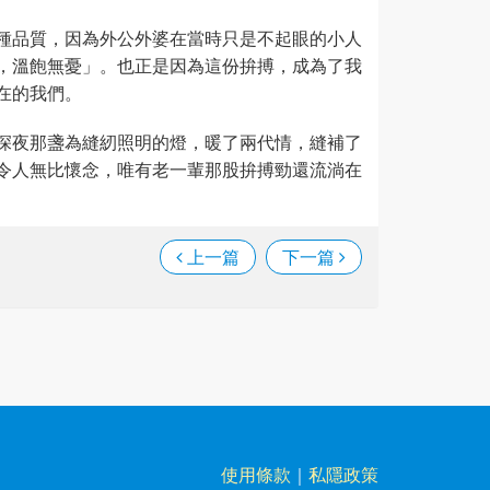
種品質，因為外公外婆在當時只是不起眼的小人
，溫飽無憂」。也正是因為這份拚搏，成為了我
在的我們。
深夜那盞為縫紉照明的燈，暖了兩代情，縫補了
令人無比懷念，唯有老一輩那股拚搏勁還流淌在
上一篇
下一篇
使用條款
｜
私隱政策