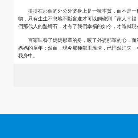
拚搏在那個的外公外婆身上是一種本質，而不是一
物，只有生生不息地不斷奮進才可以觸碰到「家人幸福
們那代人的墊腳石，才有了我們幸福的如今，才造就現
百家味養了媽媽那輩的身，暖了外婆那輩的心，而
媽媽的童年；然而，現今那種鄰里溫情，已悄然消失，
我身中。