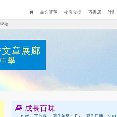
晶文薈萃
校園金榜
巧書店
計
學校
秀文章展廊
中學
成長百味
作者： 丁歆霖
寫作年級： F5
寫作日期： 2026