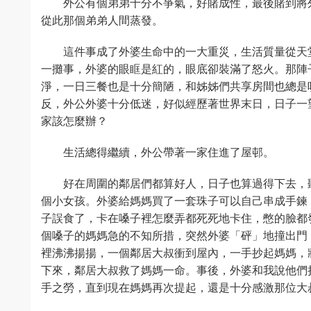
外公有個弟弟十分不爭氣，好賭成性，最後賭到將
從此那個弟弟人間蒸發。
這件事成了外婆生命中的一大重災，生活質量從天
一攤事，外婆的眼眶是紅的，眼底卻裝滿了怒火。那陣
淨，一日三餐也是十分簡陋，和姊姊們共享房間也總是
反，外公外婆十分低迷，好似經歷著世界末日，日子一
家該怎麼辦？
生活總得繼續，外公帶著一家住進了屋邨。
好在周圍的鄰居們都算好人，日子也算過得下去，
個小女孩。外婆給媽媽買了一套珠子可以自己串成手鍊
子誤食了，卡在嗓子裡怎麼弄都死死地卡住，憋的臉都
個嗓子的媽媽急的不知所措，突然外婆「砰」地撞出門
裡沸沸揚揚，一個鄰居大叔衝到屋內，一手抄起媽媽，
下來，鄰居大叔救了媽媽一命。事後，外婆和我說他們
手之勞，直到現在媽媽再次提起，還是十分感激那位大