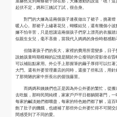
屋赫然見到兩條裙子掛在那，大嬸激動的說道「嘿！這
起伏不定，媽和三姨試了試，很合身。
對門的大嬸為這兩個孩子連夜做出了裙子，挑著燈
暖人心。那裙子上繡著花兒，蝴蝶結兒，還有幾個小波
嬸不怕辛苦，只是想讓這兩個孩子們穿上漂亮的衣服踏
似親生女兒，毫不吝嗇，當我代入媽媽的身份時都感動
但隨著孩子們的長大，家裡的費用所需變多，日子
說她孩童時期模糊的記憶是關於外公瘦弱的背影坐在昏
可以補貼點家用。外公手上那握筆的繭子厚得可以扛著
大門。還有外婆管理書店的同時，還接了些私活，用針
了那簡陋的家中所長出的倔強藤莖。
而媽媽和姨姨們也正是因為外公外婆的繁忙，從搬
去吃飯，那時民間純樸，家家戶戶平日都躺開著門，一
每家的鹹淡她們都嚐盡，每家的特色她們都了解，這百
飽了肚子的饑餓，也縫補了那些外公外婆忙得不可開交
間感受到了不同的愛。