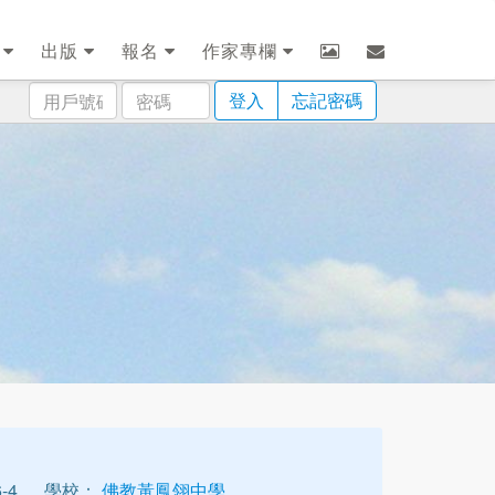
劃
出版
報名
作家專欄
用
密
登入
忘記密碼
戶
碼
號
碼
-4
學校：
佛教黃鳳翎中學