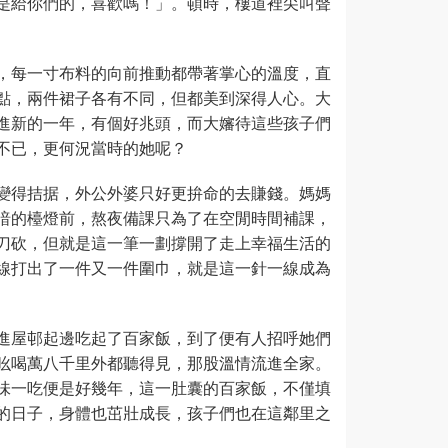
是給你們的，喜歡嗎！」。頓時，樓道裡尖叫聲
，每一寸布料的向前推動都帶著掌心的溫度，直
點，兩件裙子各有不同，但都美到深得人心。大
進新的一年，有個好兆頭，而大嬸待這些孩子們
不已，更何況當時的她呢？
變得拮据，外公外婆只好更拚命的去賺錢。媽媽
暗的檯燈前，熬夜備課只為了在空閒時間補課，
刀砍，但就是這一筆一劃撐開了走上幸福生活的
線打出了一件又一件圍巾，就是這一針一線成為
進屋邨起邊吃起了百家飯，到了便有人招呼她們
吆喝萬八千里外都聽得見，那股溫情流進全家。
味一吃便是好幾年，這一肚囊的百家飯，不僅填
的日子，身體也茁壯成長，孩子們也在這鄰里之