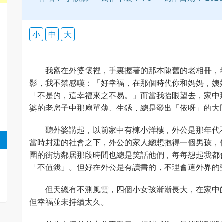
小
中
大
我窩在外婆懷裡，手裏握著的那本陳舊的老相冊，
影，我不禁感嘆：「好幸福，在那個時代你和媽媽，姨
「不是的，這幸福來之不易。」而當我抬眼望去，家中
婆的老房子中那扇單薄、生銹，總是發出「依呀」的大
聽外婆講起，以前家中有棟小洋樓，外公是那年代
當時封建的社會之下，外公的家人總想抱得一個男孩，
圍的街坊鄰居那段時間也總是笑話他們，每每想起我都
「不值錢」。但好在外公是有讀書的，不理會這外界的
但天總有不測風雲，四個小女孩漸漸長大，在家中
但幸福並未持續太久。