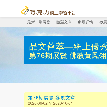
最新一期展覽
隨選文章
參展詳情
參展
晶文薈萃—網上優
第76期展覽
佛教黃鳳翎
第76期展覽 參展文章
2026-06-02 至 2026-10-31