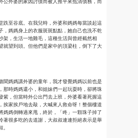
外公外婆的家因討債而被人推平來抵清債務，而
堂跌至谷底。在我兒時，外婆和媽媽每當談起這
子，媽媽身上的衣服斑斑點點，她自己也洗不乾
吵架，生活一地雞毛，這種生活與曾經截然相
望就望到頭。但他們是家中的頂梁柱，倒下了大
聽聞媽媽講外婆的童年，我才發覺媽媽以前也是
，那時媽媽還小，和姐妹們一起玩耍時，卻將珠
發紫，但當時外公出門去上班，外婆看著死握這
，挨家挨戶地去敲，大喊來人救命呀！整個樓道
將媽媽倒轉過來甩，終於，「咚」一顆珠子掉了
拎著很多吃的去道謝，大叔叔連連拒絕表示是舉
叔。