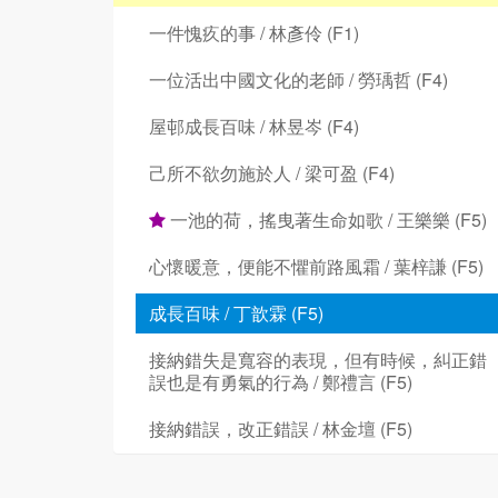
一件愧疚的事 / 林彥伶 (F1)
一位活出中國文化的老師 / 勞瑀哲 (F4)
屋邨成長百味 / 林昱岑 (F4)
己所不欲勿施於人 / 梁可盈 (F4)
一池的荷，搖曳著生命如歌 / 王樂樂 (F5)
心懷暖意，便能不懼前路風霜 / 葉梓謙 (F5)
成長百味 / 丁歆霖 (F5)
接納錯失是寬容的表現，但有時候，糾正錯
誤也是有勇氣的行為 / 鄭禮言 (F5)
接納錯誤，改正錯誤 / 林金壇 (F5)