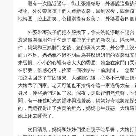
還有一次臨近過年，街上張燈結彩，外婆說這些孩
禮物。外公帶著孩子們去買新衣裳，回到家後，四個孩
地轉圈，臉上甜笑，心裡別提有多美了。外婆看著四個
外婆帶著孩子們把衣服換下，拿去洗乾淨晾在陽台
透過鐵圍欄用勾子勾走了那些孩子們的新衣服。隔天早
件，媽媽和三姨聽到之後，急的嚎啕大哭，外公手上沒
而力不足。媽媽氣不過不明白為甚麼姐姐們的衣裳就安
未習慣，小小的心裡有著大大的委屈。她坐在家門口哭
在那哭，倍感心疼，拎著一個砂糖桔上前詢問，「怎麼
抽泣著回答了前因後果。大嬸聽完後，心疼不已帶三姨
大嬸帶了回家。老天可能也不捨得令這一家過得太差，
身尺，便將她們送回了家。深夜，走廊裡悄然無聲，唯
聞，有一種舊時光的韻味與溫馨感，媽媽好奇地將頭探
的，門縫裡射出了焦黃的燈光，媽媽心生疑惑「大嬸這
她上床去睡覺了。
次日清晨，媽媽和姊姊們坐在院子吃早餐，大嬸打