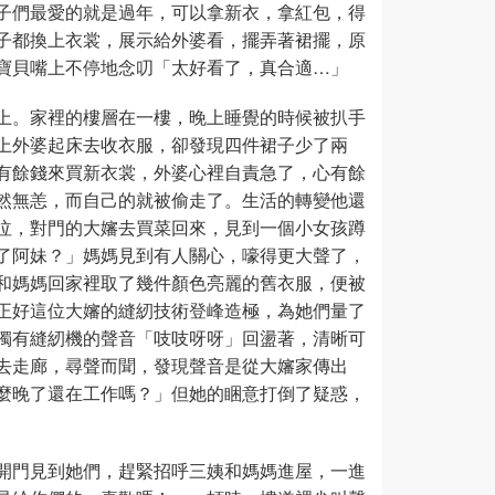
子們最愛的就是過年，可以拿新衣，拿紅包，得
子都換上衣裳，展示給外婆看，擺弄著裙擺，原
寶貝嘴上不停地念叨「太好看了，真合適…」
上。家裡的樓層在一樓，晚上睡覺的時候被扒手
上外婆起床去收衣服，卻發現四件裙子少了兩
有餘錢來買新衣裳，外婆心裡自責急了，心有餘
然無恙，而自己的就被偷走了。生活的轉變他還
泣，對門的大嬸去買菜回來，見到一個小女孩蹲
了阿妹？」媽媽見到有人關心，嚎得更大聲了，
和媽媽回家裡取了幾件顏色亮麗的舊衣服，便被
正好這位大嬸的縫紉技術登峰造極，為她們量了
獨有縫紉機的聲音「吱吱呀呀」回盪著，清晰可
去走廊，尋聲而聞，發現聲音是從大嬸家傳出
麼晚了還在工作嗎？」但她的睏意打倒了疑惑，
開門見到她們，趕緊招呼三姨和媽媽進屋，一進