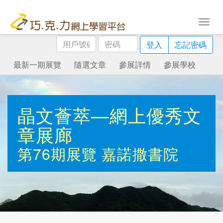
用
密
登入
忘記密碼
戶
碼
號
最新一期展覽
隨選文章
參展詳情
參展學校
碼
晶文薈萃—網上優秀文
章展廊
第76期展覽
嘉諾撒書院