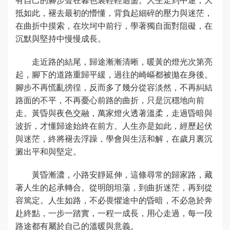
抵如此，褪去最初的懵懂，背負起細碎的壓力與迷茫，
在曲折中摸索，在坎坷中前行，學著獨自面對阻礙，在
沉默與堅持中慢慢成長。
走近路的結尾，歸途漸漸清晰，暖黃的燈光次第亮
起，腳下的道路重歸平緩，過往的崎嶇都被拋在身後。
腳步不再慌亂徬徨，反而多了幾分從容淡然，不再糾結
路面的不平，不再憂心前路的曲折，只是沉穩地向前
走。黃昏與夜色交融，萬家燈火透著溫柔，走過昏暗與
波折，才懂歸途始終在前方。人生亦是如此，經歷起伏
與迷茫，終將褪去浮躁，學會與生活和解，在歲月裏沉
澱出平和與堅定。
黃昏漸濃，小路安靜延伸，這條尋常的歸家路，藏
著人生的起承轉合。從明朗坦蕩，到曲折迷茫，再到從
容篤定。人生如路，不必畏懼途中的昏暗，不必急於奔
赴終點，一步一踏實，一程一成長，用心走過，每一段
路途都有屬於自己的溫暖與意義。