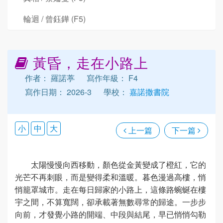
輪迴 / 曾鈺鏵 (F5)
黃昏，走在小路上
作者： 羅諾葶
寫作年級： F4
寫作日期： 2026-3
學校：
嘉諾撒書院
小
中
大
上一篇
下一篇
太陽慢慢向西移動，顏色從金黃變成了橙紅，它的
光芒不再刺眼，而是變得柔和溫暖。暮色漫過高樓，悄
悄籠罩城市。走在每日歸家的小路上，這條路蜿蜒在樓
宇之間，不算寬闊，卻承載著無數尋常的歸途。一步步
向前，才發覺小路的開端、中段與結尾，早已悄悄勾勒