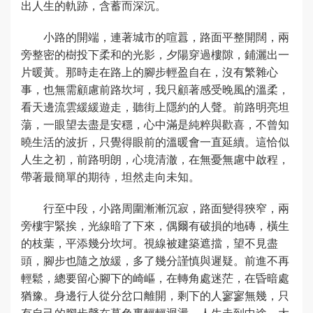
出人生的軌跡，含蓄而深沉。
小路的開端，連著城市的喧囂，路面平整開闊，兩
旁整密的樹投下柔和的光影，夕陽穿過樓隙，鋪灑出一
片暖黃。那時走在路上的腳步輕盈自在，沒有繁雜心
事，也無需顧慮前路坎坷，我只顧著感受晚風的溫柔，
看天邊流雲緩緩遊走，聽街上隱約的人聲。前路明亮坦
蕩，一眼望去盡是安穩，心中滿是純粹與歡喜，不曾知
曉生活的波折，只覺得眼前的溫暖會一直延續。這恰似
人生之初，前路明朗，心境清澈，在無憂無慮中啟程，
帶著最簡單的期待，坦然走向未知。
行至中段，小路周圍漸漸沉寂，路面變得狹窄，兩
旁樓宇緊挨，光線暗了下來，偶爾有破損的地磚，橫生
的枝葉，平添幾分坎坷。視線被建築遮擋，望不見盡
頭，腳步也隨之放緩，多了幾分謹慎與遲疑。前進不再
輕鬆，總要留心腳下的崎嶇，在轉角處迷茫，在昏暗處
猶豫。身邊行人從分岔口離開，剩下的人寥寥無幾，只
有自己的腳步聲在暮色裏輕輕迴盪。人生走到中途，大