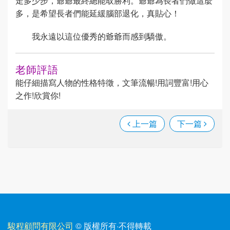
走多少步，爺爺最終總能取勝利。爺爺為長者們做這麼
多，是希望長者們能延緩腦部退化，真貼心！
我永遠以這位優秀的爺爺而感到驕傲。
老師評語
能仔細描寫人物的性格特徵，文筆流暢!用詞豐富!用心
之作!欣賞你!
上一篇
下一篇
駿程顧問有限公司
© 版權所有
·
不得轉載