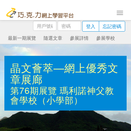
用
密
登入
忘記密碼
戶
碼
號
最新一期展覽
隨選文章
參展詳情
參展學校
碼
晶文薈萃—網上優秀文
章展廊
第76期展覽
瑪利諾神父教
會學校（小學部）