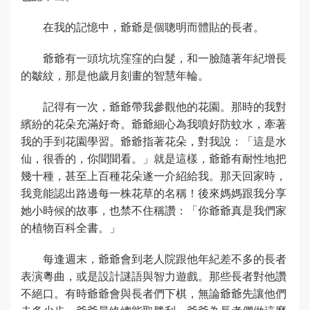
在我的記憶中，爺爺是個聰明而體貼的長者。
爺爺有一頭坑坑窪窪的白髮，和一臉隨著年紀增長
的皺紋，那是他歲月刻畫的智慧年輪。
記得有一次，爺爺帶我參觀他的花園。那時的我對
繽紛的花朵充滿好奇。爺爺細心為我噴好防蚊水，牽著
我的手到花園學習。爺爺指著花朵，對我說：「這是水
仙，很香的，你聞聞看。」就是這樣，爺爺有耐性地把
幾十種，甚至上百種花朵遂一介紹給我。那天回家時，
我竟能認出路邊每一株花草的名稱！後來媽媽跟我分享
她小時候的故事，也禁不住稱讚：「你爺爺真是我們家
的植物百科全書。」
每逢週末，爺爺會到老人院跟他年紀差不多的長者
表演粵曲，或是設計謎語與智力遊戲。那些長者對他讚
不絕口。有時爺爺會與長者們下棋，無論爺爺先讓他們