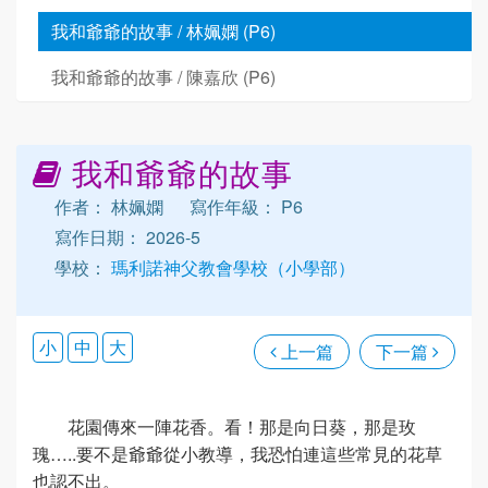
我和爺爺的故事 / 林姵嫻 (P6)
我和爺爺的故事 / 陳嘉欣 (P6)
我和爺爺的故事
作者： 林姵嫻
寫作年級： P6
寫作日期： 2026-5
學校：
瑪利諾神父教會學校（小學部）
小
中
大
上一篇
下一篇
花園傳來一陣花香。看！那是向日葵，那是玫
瑰…..要不是爺爺從小教導，我恐怕連這些常見的花草
也認不出。