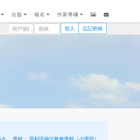
劃
出版
報名
作家專欄
用
密
登入
忘記密碼
戶
碼
號
碼
-5
學校：
瑪利諾神父教會學校（小學部）