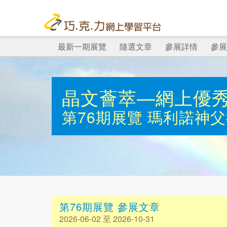
最新一期展覽
隨選文章
參展詳情
參展
晶文薈萃—網上優
第76期展覽
瑪利諾神父
第76期展覽 參展文章
2026-06-02 至 2026-10-31