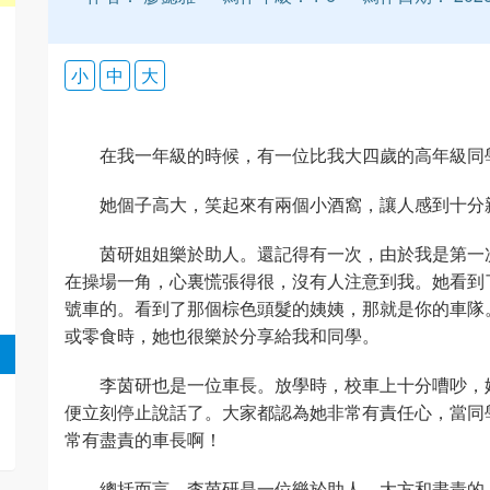
小
中
大
在我一年級的時候，有一位比我大四歲的高年級同學—
她個子高大，笑起來有兩個小酒窩，讓人感到十分
茵研姐姐樂於助人。還記得有一次，由於我是第一
在操場一角，心裏慌張得很，沒有人注意到我。她看到
號車的。看到了那個棕色頭髮的姨姨，那就是你的車隊
或零食時，她也很樂於分享給我和同學。
李茵研也是一位車長。放學時，校車上十分嘈吵，
便立刻停止說話了。大家都認為她非常有責任心，當同
常有盡責的車長啊！
總括而言，李茵研是一位樂於助人、大方和盡責的