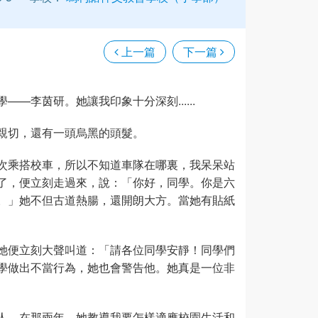
上一篇
下一篇
—李茵研。她讓我印象十分深刻......
親切，還有一頭烏黑的頭髮。
次乘搭校車，所以不知道車隊在哪裏，我呆呆站
了，便立刻走過來，說：「你好，同學。你是六
。」她不但古道熱腸，還開朗大方。當她有貼紙
她便立刻大聲叫道：「請各位同學安靜！同學們
學做出不當行為，她也會警告他。她真是一位非
人。在那兩年，她教導我要怎樣適應校園生活和