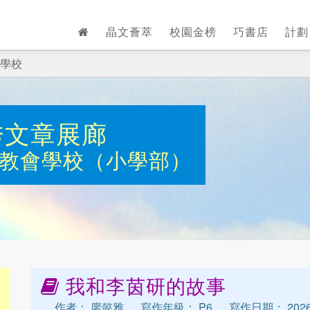
晶文薈萃
校園金榜
巧書店
計
學校
秀文章展廊
教會學校（小學部）
我和李茵研的故事
作者： 廖懿雅
寫作年級： P6
寫作日期： 2026