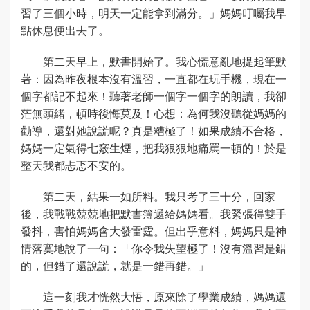
習了三個小時，明天一定能拿到滿分。」媽媽叮囑我早
點休息便出去了。
第二天早上，默書開始了。我心慌意亂地提起筆默
著：因為昨夜根本沒有溫習，一直都在玩手機，現在一
個字都記不起來！聽著老師一個字一個字的朗讀，我卻
茫無頭緒，頓時後悔莫及！心想：為何我沒聽從媽媽的
勸導，還對她說謊呢？真是糟極了！如果成績不合格，
媽媽一定氣得七竅生煙，把我狠狠地痛罵一頓的！於是
整天我都忐忑不安的。
第二天，結果一如所料。我只考了三十分，回家
後，我戰戰兢兢地把默書簿遞給媽媽看。我緊張得雙手
發抖，害怕媽媽會大發雷霆。但出乎意料，媽媽只是神
情落寞地說了一句：「你令我失望極了！沒有溫習是錯
的，但錯了還說謊，就是一錯再錯。」
這一刻我才恍然大悟，原來除了學業成績，媽媽還