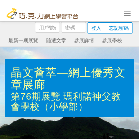
用
密
登入
忘記密碼
戶
碼
號
最新一期展覽
隨選文章
參展詳情
參展學校
碼
晶文薈萃—網上優秀文
章展廊
第76期展覽
瑪利諾神父教
會學校（小學部）