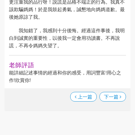
更注重我的品行呀！說謊是品格不端正的行為。我真不
該欺騙媽媽！於是我鼓起勇氣，誠懇地向媽媽道歉。最
後她原諒了我。
我知錯了，我感到十分後悔。經過這件事後，我明
白到誠實的重要性，以後我一定會用功讀書。不再說
謊，不再令媽媽失望了。
老師評語
能詳細記述事情的經過和你的感受，用詞豐富!用心之
作!欣賞你!
上一篇
下一篇