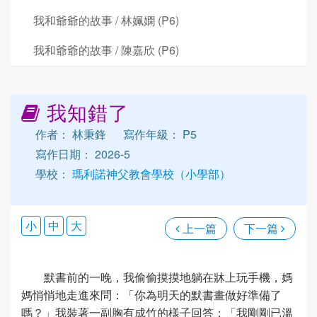
我和爺爺的故事 / 林姵嫻 (P6)
我和爺爺的故事 / 陳嘉欣 (P6)
我知錯了
作者： 林秉鋒
寫作年級： P5
寫作日期： 2026-5
學校：
瑪利諾神父教會學校（小學部）
小
中
大
上一篇
下一篇
默書前的一晚，我偷偷摸摸地躺在牀上玩手機，媽
媽悄悄地走進來問：「你為明天的默書畫做好準備了
嗎？」我裝著一副胸有成竹的樣子回答：「我剛剛已溫