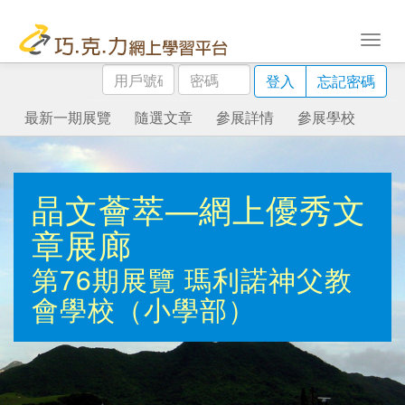
用
密
登入
忘記密碼
戶
碼
號
最新一期展覽
隨選文章
參展詳情
參展學校
碼
晶文薈萃—網上優秀文
章展廊
第76期展覽
瑪利諾神父教
會學校（小學部）