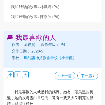
我和爺爺的故事 / 林姵嫻 (P6)
我和爺爺的故事 / 陳嘉欣 (P6)
我最喜歡的人
作者： 葉俊賢
寫作年級： P4
寫作日期： 2026-5
學校：
瑪利諾神父教會學校（小學部）
小
中
大
上一篇
下一篇
我最喜歡的人就是我的媽媽。她有一頭烏黑的長
髮，她的皮膚雪白且紅潤，還有一雙又大又明亮的眼
睛，顯得很精神。