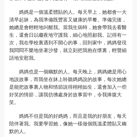
媽媽是一個溫柔體貼的人。每天早上，她都會一大
清早起牀，為我準備既豐富又健康的早餐。準備完後，
她總是會輕輕地叫醒我。當我生病時，她會帶我去看醫
生，還會日以繼夜地守護我，細心地照顧我。記得有一
次，我在學校裏遇到不開心的事，回到家中，媽媽發現
我悶悶不樂地坐著沙發，就立刻把我抱在懷裏，輕聲細
語地安慰我。
媽媽也是一個幽默的人。每天晚上，媽媽總是用心
地說故事，而我坐在牀上聆聽媽媽說的故事，每次她總
是能把故事裏人物和情節說得栩栩如生，還會加入一些
好笑的情節，讓我彷彿處身於故事當中，令我捧腹大
笑。
媽媽不但是我的好媽媽，而且是我的好朋友，每天
陪伴著我。我要學習她，像她一樣做個既溫柔體貼又幽
默的人。