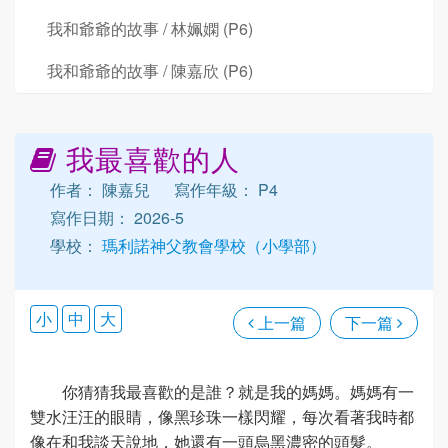
我和爺爺的故事 / 林姵嫻 (P6)
我和爺爺的故事 / 陳嘉欣 (P6)
我最喜歡的人
作者： 陳嘉兒
寫作年級： P4
寫作日期： 2026-5
學校：
瑪利諾神父教會學校（小學部）
小
中
大
上一篇
下一篇
你猜猜我最喜歡的是誰？就是我的媽媽。媽媽有一
雙水汪汪的眼睛，像黑珍珠一樣閃耀，每次看著我時都
像在和我談天說地，她還有一頭烏黑濃密的頭髮。