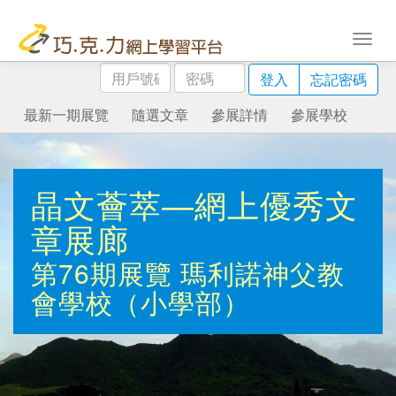
用
密
登入
忘記密碼
戶
碼
號
最新一期展覽
隨選文章
參展詳情
參展學校
碼
晶文薈萃—網上優秀文
章展廊
第76期展覽
瑪利諾神父教
會學校（小學部）